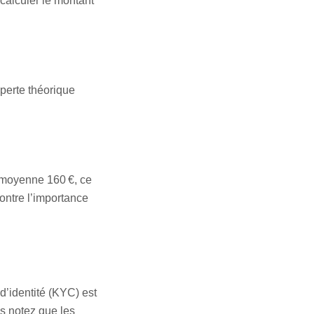
calculer le montant
 perte théorique
n moyenne 160 €, ce
montre l’importance
 d’identité (KYC) est
is notez que les