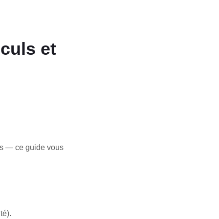
culs et
es — ce guide vous
té).