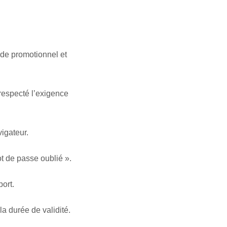
ode promotionnel et
 respecté l’exigence
vigateur.
t de passe oublié ».
port.
a durée de validité.