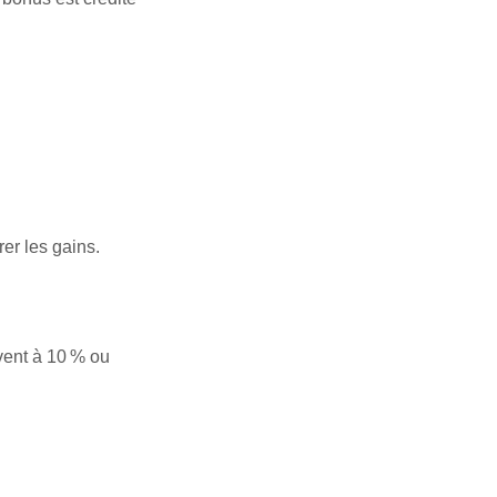
er les gains.
vent à 10 % ou