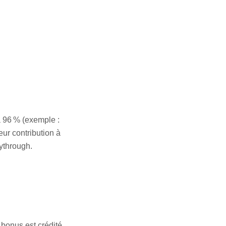
 96 % (exemple :
eur contribution à
aythrough.
 bonus est crédité