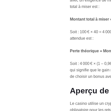
avec un exigence de mi
total à miser est :
Montant total à miser
Soit : 100 € × 40 = 4 00
attendue est :
Perte théorique = Mont
Soit : 4 000 € × (1 – 0
qui signifie que le gain
de choisir un bonus ave
Aperçu de 
Le casino utilise un cry
obligatoire pour les ret