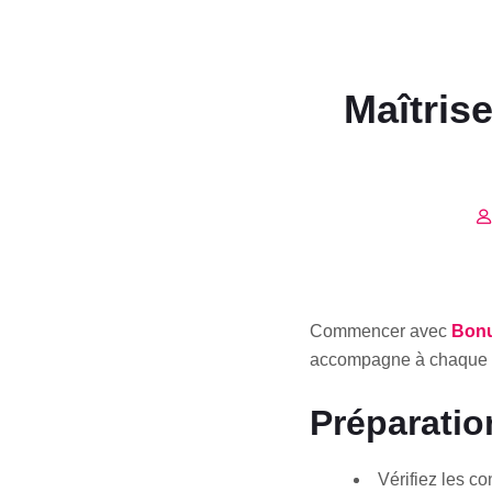
Maîtris
Commencer avec
Bonu
accompagne à chaque 
Préparatio
Vérifiez les co