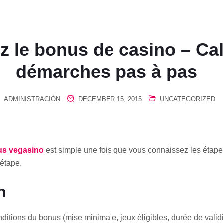
ez le bonus de casino – Cal
démarches pas à pas
ADMINISTRACIÓN
DECEMBER 15, 2015
UNCATEGORIZED
s vegasino
est simple une fois que vous connaissez les étap
étape.
n
nditions du bonus (mise minimale, jeux éligibles, durée de validi