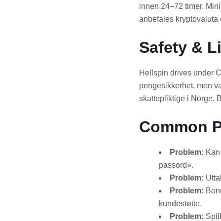
innen 24–72 timer. Mini
anbefales kryptovaluta
Safety & L
Hellspin drives under Cu
pengesikkerhet, men væ
skattepliktige i Norge. B
Common Pr
Problem:
Kan 
passord».
Problem:
Utta
Problem:
Bonu
kundestøtte.
Problem:
Spill