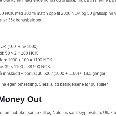
 ofte av en matchende bonus og gratisspinn. La oss regne på e
000 NOK med 100 % match opp til 2000 NOK og 50 gratisspinn 
t er 35x bonusbeløpet.
NOK (100 % av 1000)
di: 50 × 2 = 100 NOK
eløp: 1000 + 100 = 1100 NOK
v: 35 × 1100 = 38 500 NOK
 på innskudd + bonus: 38 500 / (1000 + 1100) ≈ 18,3 ganger
 ha egen omsetning. Sjekk alltid betingelsene før du spiller.
 Money Out
, e-lommebøker som Skrill og Neteller, samt kryptovaluta. Uttak