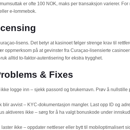
mumsuttak er ofte 100 NOK, maks per transaksjon varierer. For 
 eller e-lommebok.
icensing
raçao-lisens. Det betyr at kasinoet følger strenge krav til rettfer
r oppmerksom på at gevinster fra Curaçao-lisensierte casinoe
ruk alltid to-faktor-autentisering for ekstra trygghet.
oblems & Fixes
ikke logge inn – sjekk passord og brukernavn. Prøv å nullstille
k blir avvist – KYC-dokumentasjon mangler. Last opp ID og adr
s aktiveres ikke – sørg for å ha valgt bonuskode under innskud
 laster ikke – oppdater nettleser eller bytt til mobiloptimalisert