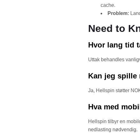
cache.
Problem:
Land
Need to K
Hvor lang tid t
Uttak behandles vanligv
Kan jeg spill
Ja, Hellspin støtter NO
Hva med mobil
Hellspin tilbyr en mobi
nedlasting nødvendig.