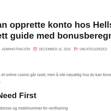
n opprette konto hos Hell
tt guide med bonusbereg
ADMINISTRACIÓN
DECEMBER 15, 2015
UNCATEGORIZED
et online casino går raskt, men å vite nøyaktig hva du kan forven
.
eed First
dresse og mobilnummer for verifisering