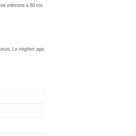
ore inferiore a 80 ms
bonus. Le migliori app