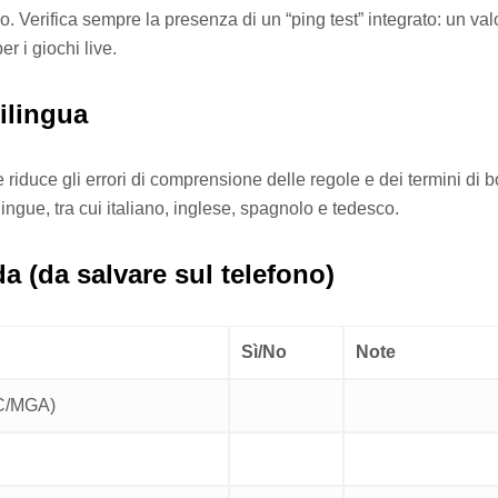
no. Verifica sempre la presenza di un “ping test” integrato: un val
r i giochi live.
ilingua
riduce gli errori di comprensione delle regole e dei termini di 
ngue, tra cui italiano, inglese, spagnolo e tedesco.
da (da salvare sul telefono)
Sì/No
Note
GC/MGA)