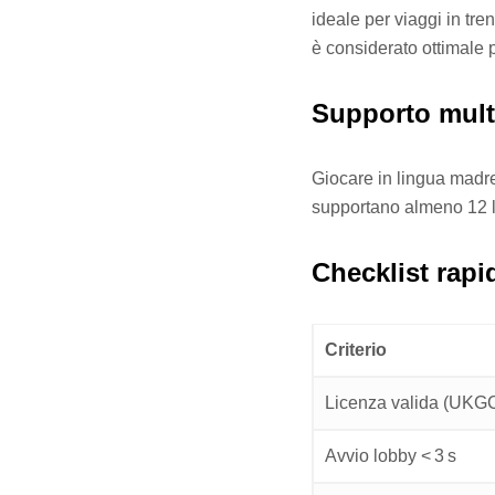
ideale per viaggi in tre
è considerato ottimale pe
Supporto mult
Giocare in lingua madre 
supportano almeno 12 li
Checklist rapi
Criterio
Licenza valida (UK
Avvio lobby < 3 s