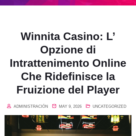
Winnita Casino: L’
Opzione di
Intrattenimento Online
Che Ridefinisce la
Fruizione del Player
ADMINISTRACIÓN
MAY 9, 2026
UNCATEGORIZED