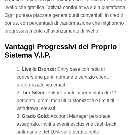
livello che gratifica l’attività continuativa sulla piattaforma.
Ogni puntata piazzata genera punti convertibili in crediti
bonus, con percentuali di trasformazione che migliorano
progressivamente all’avanzamento di livello.
Vantaggi Progressivi del Proprio
Sistema V.I.P.
Livello Bronze:
Entry base con ratio di
conversione punti normale e servizio clienti
preferenziale via email
Tier Silver:
Fattore punti incrementato del 25
percento, premi mensili customizzati e limiti di
withdrawal elevati
Grado Gold:
Account Manager personale
assegnato, inviti a eventi esclusivi e cash-back
settimanale del 10% sulle perdite nette