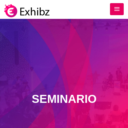
SEMINARIO