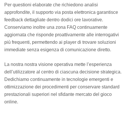
Per questioni elaborate che richiedono analisi
approfondite, il supporto via posta elettronica garantisce
feedback dettagliate dentro dodici ore lavorative.
Conserviamo inoltre una zona FAQ continuamente
aggiornata che risponde proattivamente alle interrogativi
più frequenti, permettendo ai player di trovare soluzioni
immediate senza esigenza di comunicazione diretto.
La nostra nostra visione operativa mette l’esperienza
dell’utilizzatore al centro di ciascuna decisione strategica.
Dedichiamo continuamente in tecnologie emergenti e
ottimizzazione dei procedimenti per conservare standard
prestazionali superiori nel sfidante mercato del gioco
online.