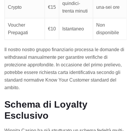
quindici-
Crypto
€15
una-sei ore
trenta minuti
Voucher
Non
€10
Istantaneo
Prepagati
disponibile
Il nostro nostro gruppo finanziario processa le domande di
withdrawal manualmente per garantire verifiche di
protezione approfondite. In occasione del primo prelievo,
potrebbe essere richiesta carta identificativa secondo gli
standard normative Know Your Customer standard del
ambito.
Schema di Loyalty
Esclusivo
Winnita Casino ha già strutturato un schema fedeltà multi-