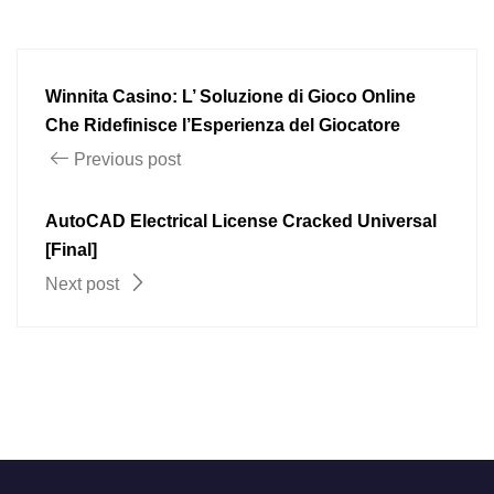
Winnita Casino: L’ Soluzione di Gioco Online
Che Ridefinisce l’Esperienza del Giocatore
Previous post
AutoCAD Electrical License Cracked Universal
[Final]
Next post