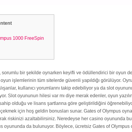
ntent
ympus 1000 FreeSpin
 sorumlu bir şekilde oynarken keyifli ve ödüllendirici bir oyun 
 oyun işlemlerinin tüm sitelerde güvenli yapıldığı görülüyor. Oyn
şanlar, kullanıcı yorumlarını takip edebiliyor ya da slot oyun
or. Slot oyununun hilesi var mı diye merak edenler, oyun yazılım
sahip olduğu ve lisans şartlarına göre geliştirildiğini öğrenebiliy
ı çekmek için hoş geldin bonusları sunar. Gates of Olympus oyn
anarak riskinizi azaltabilirsiniz. Neredeyse her casino oyununda
pus oyununda da bulunuyor. Böylece, ücretsiz Gates of Olympus