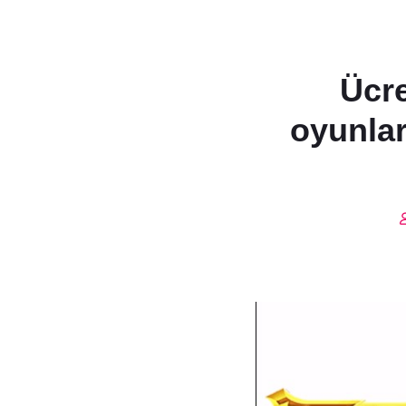
Ücr
oyunla