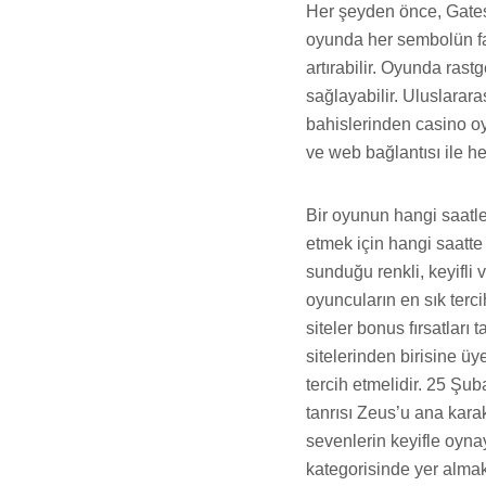
Her şeyden önce, Gates
oyunda her sembolün far
artırabilir. Oyunda rast
sağlayabilir. Uluslarara
bahislerinden casino oy
ve web bağlantısı ile 
Bir oyunun hangi saatl
etmek için hangi saatte
sunduğu renkli, keyifli
oyuncuların en sık terci
siteler bonus fırsatları
sitelerinden birisine üy
tercih etmelidir. 25 Ş
tanrısı Zeus’u ana kara
sevenlerin keyifle oynay
kategorisinde yer almak