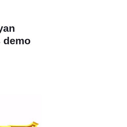
yan
s demo