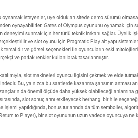
oynamak isteyenler, üye oldukları sitede demo sürümü olmasa
rinden oynayabilirler. Gates of Olympus oyununu oynamak için seç
n deneyimi sunmak için her türlü teknik imkanı sağlar. Üyelik işl
erçekleştirilir ve slot oyunu için Pragmatic Play alt yapı sistemleri
 temalıdır ve görsel seçenekleri ile oyuncuların eski mitolojileri
erçekçi ve parlak renkler kullanılarak tasarlanmıştır.
tılımıyla, slot makineleri oyuncu ilgisini çekmek ve elde tutma
indedir. Bu, yalnızca bu saatlerde kazanma şansının artması a
ançların da önemli ölçüde daha yüksek olabileceği anlamına gel
sırasında, slot sonuçlarını etkileyecek herhangi bir hile seçeneğ
e işlemi yapıldığında, bonus turlarında da tüm semboller, algori
 (Return to Player), bir slot oyununun uzun vadede oyuncuya ne 