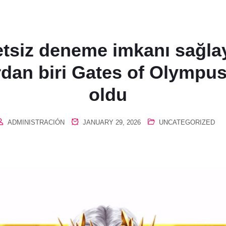
etsiz deneme imkanı sağla
rdan biri Gates of Olympu
oldu
ADMINISTRACIÓN
JANUARY 29, 2026
UNCATEGORIZED