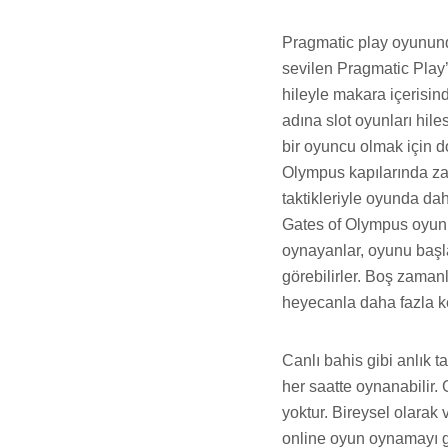
Pragmatic play oyununda
sevilen Pragmatic Play’i
hileyle makara içerisin
adına slot oyunları hil
bir oyuncu olmak için d
Olympus kapılarında zaf
taktikleriyle oyunda dah
Gates of Olympus oyunund
oynayanlar, oyunu başlat
görebilirler. Boş zaman
heyecanla daha fazla key
Canlı bahis gibi anlık t
her saatte oynanabilir.
yoktur. Bireysel olarak 
online oyun oynamayı ge