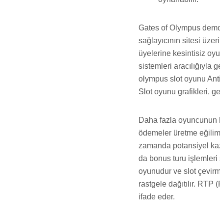
Gates of Olympus demo 
sağlayıcının sitesi üze
üyelerine kesintisiz oyu
sistemleri aracılığıyla g
olympus slot oyunu Antik
Slot oyunu grafikleri, g
Daha fazla oyuncunun ka
ödemeler üretme eğilim
zamanda potansiyel kaz
da bonus turu işlemleri 
oyunudur ve slot çevirm
rastgele dağıtılır. RTP
ifade eder.