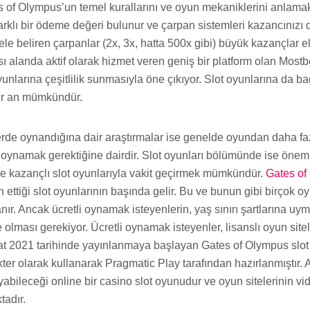
 of Olympus’un temel kurallarını ve oyun mekaniklerini anlamak
klı bir ödeme değeri bulunur ve çarpan sistemleri kazancınızı d
gele beliren çarpanlar (2x, 3x, hatta 500x gibi) büyük kazançlar 
sı alanda aktif olarak hizmet veren geniş bir platform olan Mostb
unlarına çeşitlilik sunmasıyla öne çıkıyor. Slot oyunlarına da ba
her an mümkündür.
erde oynandığına dair araştırmalar ise genelde oyundan daha fa
 oynamak gerektiğine dairdir. Slot oyunları bölümünde ise önemli
 ve kazançlı slot oyunlarıyla vakit geçirmek mümkündür.
Gates o
h ettiği slot oyunlarının başında gelir. Bu ve bunun gibi birçok o
 tanır. Ancak ücretli oynamak isteyenlerin, yaş sınırı şartlarına u
e olması gerekiyor. Ücretli oynamak isteyenler, lisanslı oyun site
ubat 2021 tarihinde yayınlanmaya başlayan Gates of Olympus slo
kter olarak kullanarak Pragmatic Play tarafından hazırlanmıştır. 
abileceği online bir casino slot oyunudur ve oyun sitelerinin vid
tadır.