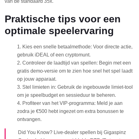
van de standaard 35x.
Praktische tips voor een
optimale speelervaring
Kies een snelle betaalmethode: Voor directe actie,
gebruik iDEAL of een cryptomunt.
Controleer de laadtijd van spellen: Begin met een
gratis demo‑versie om te zien hoe snel het spel laadt
op jouw apparaat.
Stel limieten in: Gebruik de ingebouwde limiet‑tool
om je speelbudget en sessieduur te beheren.
Profiteer van het VIP‑programma: Meld je aan
zodra je €500 hebt ingezet om extra bonussen te
ontvangen.
Did You Know? Live‑dealer spellen bij Gigaspinz