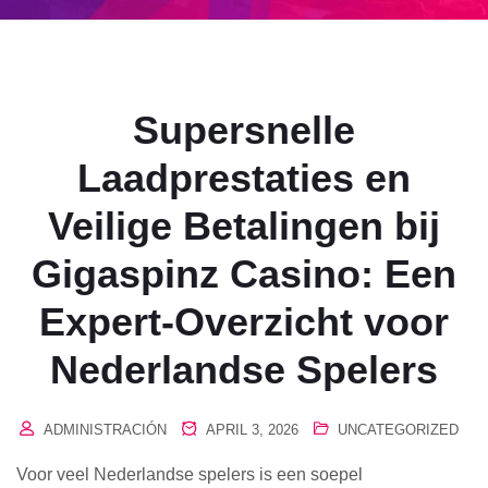
Supersnelle
Laadprestaties en
Veilige Betalingen bij
Gigaspinz Casino: Een
Expert‑Overzicht voor
Nederlandse Spelers
ADMINISTRACIÓN
APRIL 3, 2026
UNCATEGORIZED
Voor veel Nederlandse spelers is een soepel