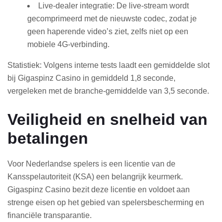
Live‑dealer integratie: De live‑stream wordt
gecomprimeerd met de nieuwste codec, zodat je
geen haperende video’s ziet, zelfs niet op een
mobiele 4G‑verbinding.
Statistiek: Volgens interne tests laadt een gemiddelde slot
bij Gigaspinz Casino in gemiddeld 1,8 seconde,
vergeleken met de branche‑gemiddelde van 3,5 seconde.
Veiligheid en snelheid van
betalingen
Voor Nederlandse spelers is een licentie van de
Kansspelautoriteit (KSA) een belangrijk keurmerk.
Gigaspinz Casino bezit deze licentie en voldoet aan
strenge eisen op het gebied van spelersbescherming en
financiële transparantie.