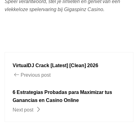
Speel verantwoord, stel je limieten en geniet van een
vlekkeloze spelervaring bij Gigaspinz Casino.
VirtualDJ Crack [Latest] [Clean] 2026
Previous post
6 Estrategias Probadas para Maximizar tus
Ganancias en Casino Online
Next post