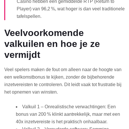
Casino hebben een gemiddelde RTP (Return to
Player) van 96,2 %, wat hoger is dan veel traditionele
tafelspellen.
Veelvoorkomende
valkuilen en hoe je ze
vermijdt
Veel spelers maken de fout om alleen naar de hoogte van
een welkomstbonus te kijken, zonder de bijbehorende
inzetvereisten te controleren. Dit leidt vaak tot frustratie bij
het opnemen van winsten.
Valkuil 1 – Onrealistische verwachtingen: Een
bonus van 200 % klinkt aantrekkelijk, maar met een
40x inzetvereiste is het praktisch onhaalbaar.