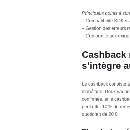
Principaux points à surv
– Compatibilité SDK vs
– Gestion des erreurs 
– Conformité aux exigen
Cashback 
s’intègre 
Le cashback consiste à
monétaire. Deux variant
confirmée, et le cashb
peut offrir 10 % de rem
quotidien de 20 €.