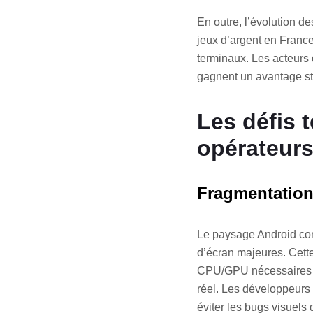
En outre, l’évolution 
jeux d’argent en Franc
terminaux. Les acteurs 
gagnent un avantage st
Les défis 
opérateurs
Fragmentation
Le paysage Android comp
d’écran majeures. Cette
CPU/GPU nécessaires au
réel. Les développeurs 
éviter les bugs visuels