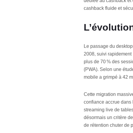
dédiée au cashback et ét
cashback fluide et sécu
L’évolutio
Le passage du desktop
2008, suivi rapidement 
plus de 70 % des sessi
(PWA). Selon une étude
mobile a grimpé à 42 mi
Cette migration massive 
confiance accrue dans l
streaming live de tables
désormais un critère de
de rétention chuter de 