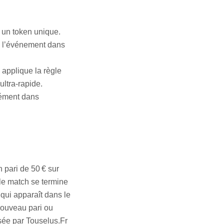
e un token unique.
e l’événement dans
applique la règle
ultra‑rapide.
anément dans
 pari de 50 € sur
le match se termine
qui apparaît dans le
 nouveau pari ou
sée par Touselus.Fr