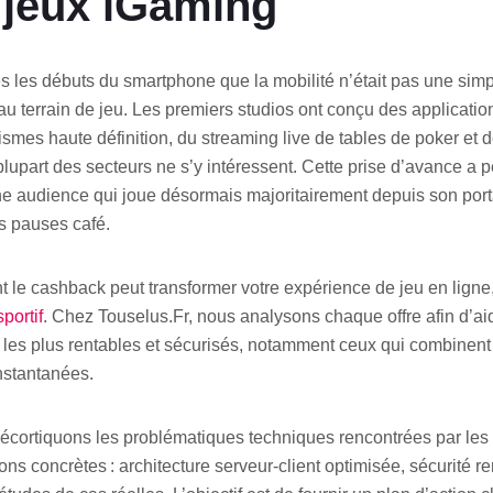
 jeux iGaming
s les débuts du smartphone que la mobilité n’était pas une sim
u terrain de jeu. Les premiers studios ont conçu des applicati
smes haute définition, du streaming live de tables de poker et 
 plupart des secteurs ne s’y intéressent. Cette prise d’avance a 
ne audience qui joue désormais majoritairement depuis son po
s pauses café.
le cashback peut transformer votre expérience de jeu en ligne,
sportif
. Chez Touselus.Fr, nous analysons chaque offre afin d’ai
 les plus rentables et sécurisés, notamment ceux qui combinen
nstantanées.
décortiquons les problématiques techniques rencontrées par les
ons concrètes : architecture serveur‑client optimisée, sécurité r