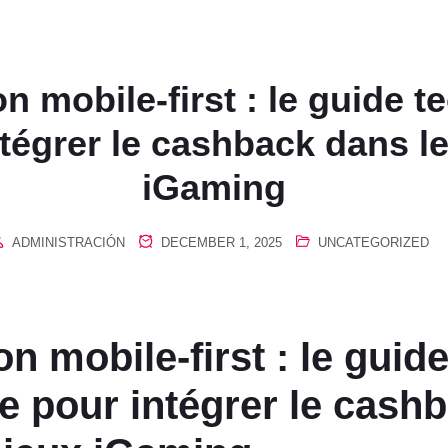
n mobile‑first : le guide 
tégrer le cashback dans le
iGaming
ADMINISTRACIÓN
DECEMBER 1, 2025
UNCATEGORIZED
n mobile‑first : le guid
e pour intégrer le cash