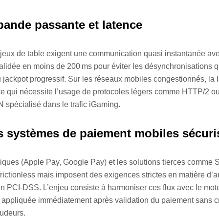
bande passante et latence
es jeux de table exigent une communication quasi instantanée ave
alidée en moins de 200 ms pour éviter les désynchronisations qu
u jackpot progressif. Sur les réseaux mobiles congestionnés, la 
ce qui nécessite l’usage de protocoles légers comme HTTP/2 ou
 spécialisé dans le trafic iGaming.
es systèmes de paiement mobiles sécuri
riques (Apple Pay, Google Pay) et les solutions tierces comme 
rictionless mais imposent des exigences strictes en matière d’aut
on PCI‑DSS. L’enjeu consiste à harmoniser ces flux avec le mot
 appliquée immédiatement après validation du paiement sans cré
audeurs.