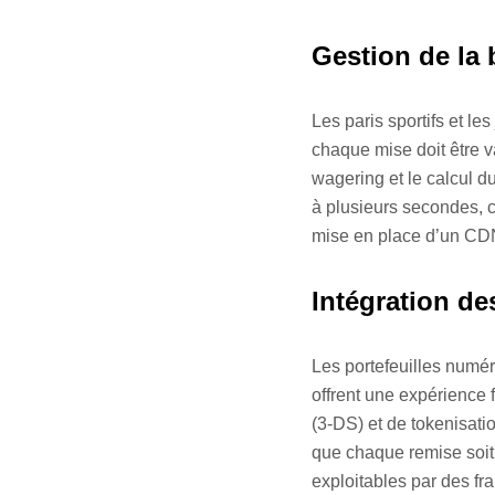
Gestion de la 
Les paris sportifs et l
chaque mise doit être v
wagering et le calcul d
à plusieurs secondes, 
mise en place d’un CDN
Intégration d
Les portefeuilles numé
offrent une expérience f
(3‑DS) et de tokenisati
que chaque remise soit
exploitables par des fr