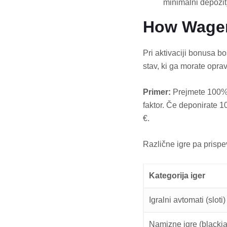
minimalni depozit
How Wager
Pri aktivaciji bonusa b
stav, ki ga morate opra
Primer:
Prejmete 100% 
faktor. Če deponirate 1
€.
Različne igre pa prispe
Kategorija iger
Igralni avtomati (sloti
Namizne igre (blackjac