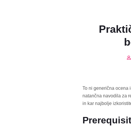
Prakti
b
To ni generična ocena i
natančna navodila za re
in kar najbolje izkoristi
Prerequisi