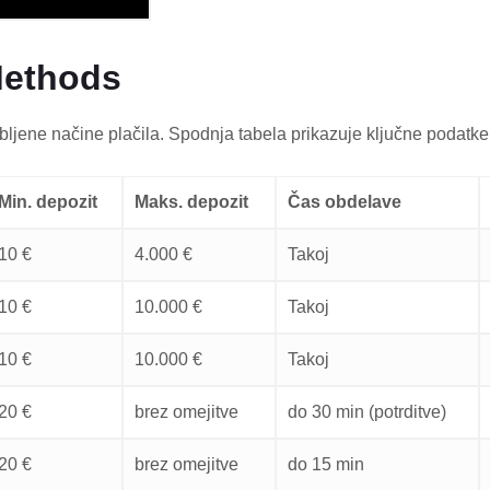
Methods
ubljene načine plačila. Spodnja tabela prikazuje ključne podatke
Min. depozit
Maks. depozit
Čas obdelave
10 €
4.000 €
Takoj
10 €
10.000 €
Takoj
10 €
10.000 €
Takoj
20 €
brez omejitve
do 30 min (potrditve)
20 €
brez omejitve
do 15 min