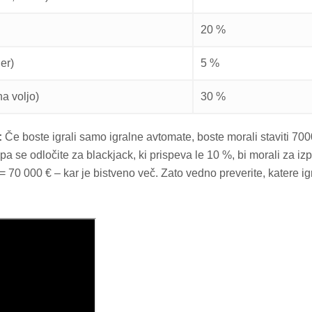
20 %
er)
5 %
a voljo)
30 %
:
Če boste igrali samo igralne avtomate, boste morali staviti 700
a se odločite za blackjack, ki prispeva le 10 %, bi morali za izp
 70 000 € – kar je bistveno več. Zato vedno preverite, katere igr