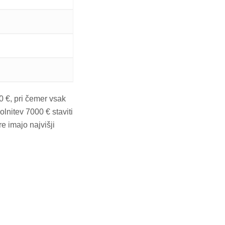
0 €, pri čemer vsak
olnitev 7000 € staviti
e imajo najvišji