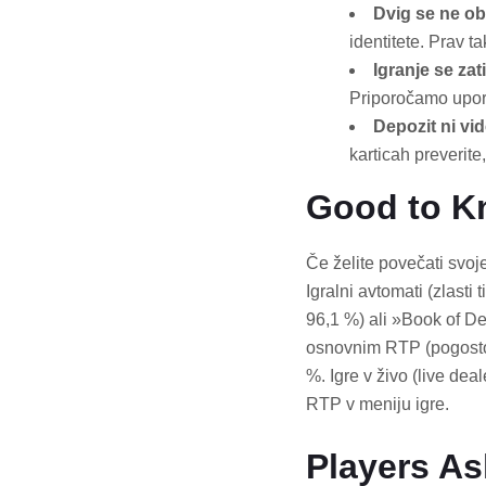
Dvig se ne ob
identitete. Prav ta
Igranje se zat
Priporočamo upora
Depozit ni vi
karticah preverite,
Good to 
Če želite povečati svoj
Igralni avtomati (zlasti
96,1 %) ali »Book of D
osnovnim RTP (pogosto p
%. Igre v živo (live dea
RTP v meniju igre.
Players As