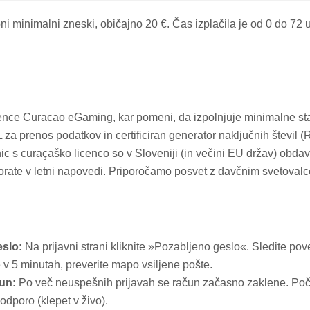
bni minimalni zneski, običajno 20 €. Čas izplačila je od 0 do 72 
icence Curacao eGaming, kar pomeni, da izpolnjuje minimalne st
L za prenos podatkov in certificiran generator naključnih števil 
lnic s curaçaško licenco so v Sloveniji (in večini EU držav) obdav
 morate v letni napovedi. Priporočamo posvet z davčnim svetoval
slo:
Na prijavni strani kliknite »Pozabljeno geslo«. Sledite pove
 v 5 minutah, preverite mapo vsiljene pošte.
un:
Po več neuspešnih prijavah se račun začasno zaklene. Poč
podporo (klepet v živo).