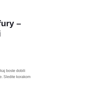
fury –
i
ukaj boste dobili
je. Sledite korakom