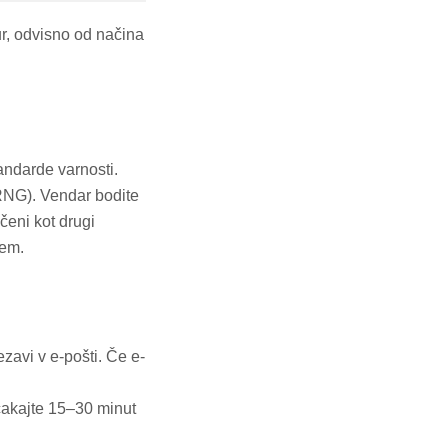
ur, odvisno od načina
andarde varnosti.
(RNG). Vendar bodite
čeni kot drugi
cem.
zavi v e-pošti. Če e-
akajte 15–30 minut