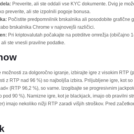
dela:
Preverite, ali ste oddali vse KYC dokumente. Dvig je može
ko preverite, ali ste izpolnili pogoje bonusa.
ika:
Počistite predpomnilnik brskalnika ali posodobite grafične g
bo brskalnika Chrome v najnovejši različici.
den:
Pri kriptovalutah počakajte na potrditve omrežja (običajno 1–
 ali ste vnesli pravilne podatke.
Know
e možnosti za dolgoročno igranje, izbirajte igre z visokim RTP 
 tisti z RTP nad 96 %) so najboljša izbira. Priljubljene igre, kot 
ead« (RTP 96,2 %), so varne. Izogibajte se progresivnim jackpo
od 90 %). Namizne igre, kot je blackjack, imajo ob pravilni st
ler) imajo nekoliko nižji RTP zaradi višjih stroškov. Pred začetk
k