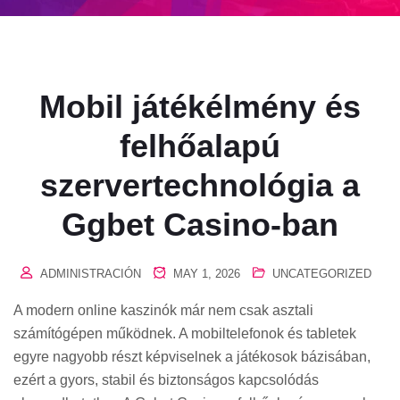
Mobil játékélmény és
felhőalapú
szervertechnológia a
Ggbet Casino-ban
ADMINISTRACIÓN
MAY 1, 2026
UNCATEGORIZED
A modern online kaszinók már nem csak asztali
számítógépen működnek. A mobiltelefonok és tabletek
egyre nagyobb részt képviselnek a játékosok bázisában,
ezért a gyors, stabil és biztonságos kapcsolódás