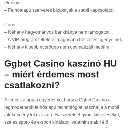
élmény
– Felhőalapú szerverek biztosítják a stabil kapcsolatot
Cons:
– Néhány hagyományos bankkártya nem támogatott
– A VIP program feltételei magasabb befizetést igényelnek
– Néhány kisebb nyerőgép nem optimalizált mobilra
Ggbet Casino kaszinó HU
– miért érdemes most
csatlakozni?
A fentiek alapján egyértelmű, hogy a Ggbet Casino a
legmodernebb felhőalapú technológiát használja a mobil
játékélmény fokozására. Ha szeretnél gyors kifizetéseket,
széles sport‑ és e‑sport kínálatot, valamint stabil élő