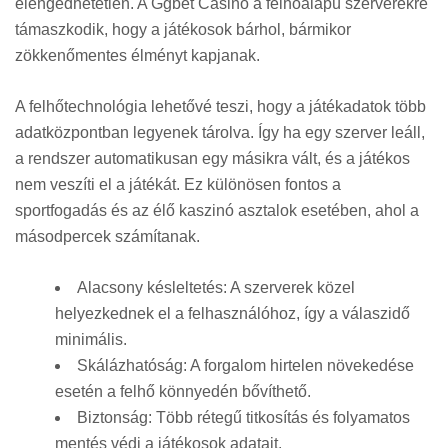
elengedhetetlen. A Ggbet Casino a felhőalapú szerverekre
támaszkodik, hogy a játékosok bárhol, bármikor
zökkenőmentes élményt kapjanak.
A felhőtechnológia lehetővé teszi, hogy a játékadatok több
adatközpontban legyenek tárolva. Így ha egy szerver leáll,
a rendszer automatikusan egy másikra vált, és a játékos
nem veszíti el a játékát. Ez különösen fontos a
sportfogadás és az élő kaszinó asztalok esetében, ahol a
másodpercek számítanak.
Alacsony késleltetés: A szerverek közel
helyezkednek el a felhasználóhoz, így a válaszidő
minimális.
Skálázhatóság: A forgalom hirtelen növekedése
esetén a felhő könnyedén bővíthető.
Biztonság: Több rétegű titkosítás és folyamatos
mentés védi a játékosok adatait.