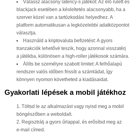
Válassz alacsony latency‑s játékot: Az élő rulett és
blackjack esetében a késleltetés alacsonyabb, ha a
szerver közel van a tartózkodási helyedhez. A
platform automatikusan a legközelebbi adatközpontot
választja.
Használd a kriptovaluta befizetést: A gyors
tranzakciók lehetővé teszik, hogy azonnal visszatérj
a játékba, különösen a high‑roller játékosok számára.
Állíts be személyre szabott limitet: A felhőalapú
rendszer valós időben frissíti a számládat, így
könnyen nyomon követheted a kiadásaidat.
Gyakorlati lépések a mobil játékhoz
Töltsd le az alkalmazást vagy nyisd meg a mobil
böngészőben a weboldalt.
Regisztrálj a gyors űrlappal, és erősítsd meg az
e‑mail címed.