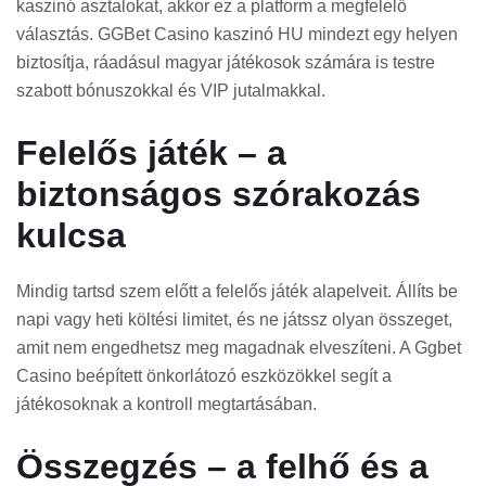
kaszinó asztalokat, akkor ez a platform a megfelelő
választás. GGBet Casino kaszinó HU mindezt egy helyen
biztosítja, ráadásul magyar játékosok számára is testre
szabott bónuszokkal és VIP jutalmakkal.
Felelős játék – a
biztonságos szórakozás
kulcsa
Mindig tartsd szem előtt a felelős játék alapelveit. Állíts be
napi vagy heti költési limitet, és ne játssz olyan összeget,
amit nem engedhetsz meg magadnak elveszíteni. A Ggbet
Casino beépített önkorlátozó eszközökkel segít a
játékosoknak a kontroll megtartásában.
Összegzés – a felhő és a