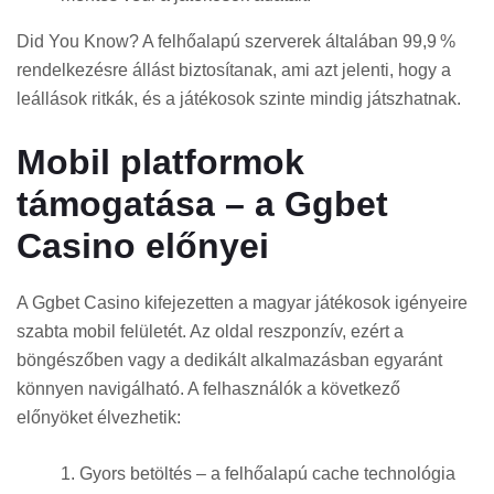
Did You Know? A felhőalapú szerverek általában 99,9 %
rendelkezésre állást biztosítanak, ami azt jelenti, hogy a
leállások ritkák, és a játékosok szinte mindig játszhatnak.
Mobil platformok
támogatása – a Ggbet
Casino előnyei
A Ggbet Casino kifejezetten a magyar játékosok igényeire
szabta mobil felületét. Az oldal reszponzív, ezért a
böngészőben vagy a dedikált alkalmazásban egyaránt
könnyen navigálható. A felhasználók a következő
előnyöket élvezhetik:
Gyors betöltés – a felhőalapú cache technológia