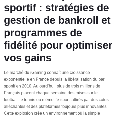
sportif : stratégies de
gestion de bankroll et
programmes de
fidélité pour optimiser
vos gains
Le marché du iGaming connaît une croissance
exponentielle en France depuis la libéralisation du pari
sportif en 2010. Aujourd’hui, plus de trois millions de
Français placent chaque semaine des mises sur le
football, le tennis ou même l’e‑sport, attirés par des cotes
alléchantes et des plateformes toujours plus innovantes.
Cette explosion crée un environnement où la simple