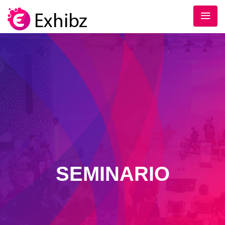
SEMINARIO