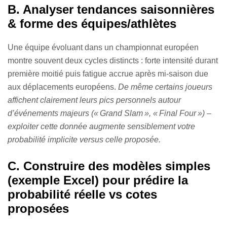
B. Analyser tendances saisonnières
& forme des équipes/athlètes
Une équipe évoluant dans un championnat européen
montre souvent deux cycles distincts : forte intensité durant
première moitié puis fatigue accrue après mi‑saison due
aux déplacements européens.
De même certains joueurs
affichent clairement leurs pics personnels autour
d’événements majeurs (« Grand Slam », « Final Four ») –
exploiter cette donnée augmente sensiblement votre
probabilité implicite versus celle proposée.
C. Construire des modèles simples
(exemple Excel) pour prédire la
probabilité réelle vs cotes
proposées