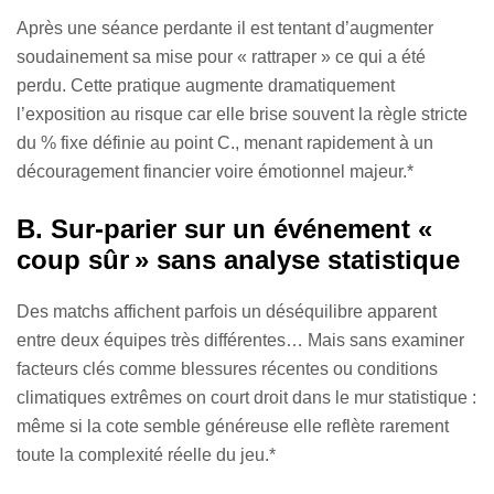
Après une séance perdante il est tentant d’augmenter
soudainement sa mise pour « rattraper » ce qui a été
perdu. Cette pratique augmente dramatiquement
l’exposition au risque car elle brise souvent la règle stricte
du % fixe définie au point C., menant rapidement à un
découragement financier voire émotionnel majeur.*
B. Sur‑parier sur un événement «
coup sûr » sans analyse statistique
Des matchs affichent parfois un déséquilibre apparent
entre deux équipes très différentes… Mais sans examiner
facteurs clés comme blessures récentes ou conditions
climatiques extrêmes on court droit dans le mur statistique :
même si la cote semble généreuse elle reflète rarement
toute la complexité réelle du jeu.*