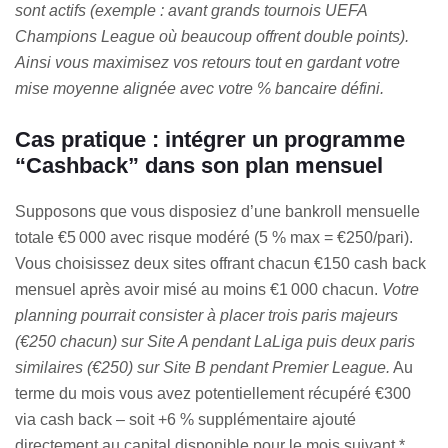
sont actifs (exemple : avant grands tournois UEFA
Champions League où beaucoup offrent double points).
Ainsi vous maximisez vos retours tout en gardant votre
mise moyenne alignée avec votre % bancaire défini.
Cas pratique : intégrer un programme
“Cashback” dans son plan mensuel
Supposons que vous disposiez d’une bankroll mensuelle
totale €5 000 avec risque modéré (5 % max = €250/pari).
Vous choisissez deux sites offrant chacun €150 cash back
mensuel après avoir misé au moins €1 000 chacun.
Votre
planning pourrait consister à placer trois paris majeurs
(€250 chacun) sur Site A pendant LaLiga puis deux paris
similaires (€250) sur Site B pendant Premier League.
Au
terme du mois vous avez potentiellement récupéré €300
via cash back – soit +6 % supplémentaire ajouté
directement au capital disponible pour le mois suivant.*