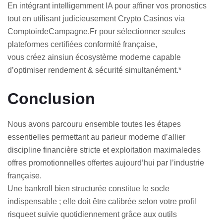
En intégrant intelligemment IA pour affiner vos pronostics
tout en utilisant judicieusement Crypto Casinos via
ComptoirdeCampagne.Fr pour sélectionner seules
plateformes certifiées conformité française,
vous créez ainsiun écosystème moderne capable
d’optimiser rendement & sécurité simultanément.*
Conclusion
Nous avons parcouru ensemble toutes les étapes
essentielles permettant au parieur moderne d’allier
discipline financière stricte et exploitation maximaledes
offres promotionnelles offertes aujourd’hui par l’industrie
française.
Une bankroll bien structurée constitue le socle
indispensable ; elle doit être calibrée selon votre profil
risqueet suivie quotidiennement grâce aux outils