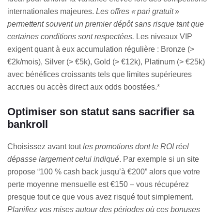
internationales majeures.
Les offres « pari gratuit »
permettent souvent un premier dépôt sans risque tant que
certaines conditions sont respectées.
Les niveaux VIP
exigent quant à eux accumulation régulière : Bronze (>
€2k/mois), Silver (> €5k), Gold (> €12k), Platinum (> €25k)
avec bénéfices croissants tels que limites supérieures
accrues ou accès direct aux odds boostées.*
Optimiser son statut sans sacrifier sa
bankroll
Choisissez avant tout
les promotions dont le ROI réel
dépasse largement celui indiqué
. Par exemple si un site
propose “100 % cash back jusqu’à €200” alors que votre
perte moyenne mensuelle est €150 – vous récupérez
presque tout ce que vous avez risqué tout simplement.
Planifiez vos mises autour des périodes où ces bonuses