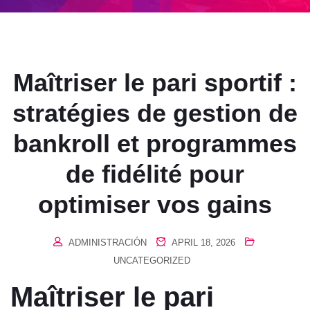
Maîtriser le pari sportif :
stratégies de gestion de
bankroll et programmes
de fidélité pour
optimiser vos gains
ADMINISTRACIÓN
APRIL 18, 2026
UNCATEGORIZED
Maîtriser le pari