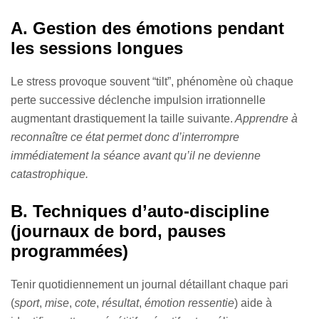
A. Gestion des émotions pendant
les sessions longues
Le stress provoque souvent “tilt”, phénomène où chaque
perte successive déclenche impulsion irrationnelle
augmentant drastiquement la taille suivante.
Apprendre à
reconnaître ce état permet donc d’interrompre
immédiatement la séance avant qu’il ne devienne
catastrophique.
B. Techniques d’auto‑discipline
(journaux de bord, pauses
programmées)
Tenir quotidiennement un journal détaillant chaque pari
(
sport
,
mise
,
cote
,
résultat
,
émotion ressentie
) aide à