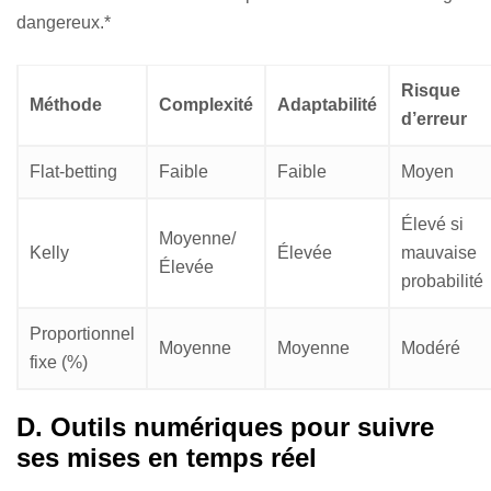
dangereux.*
Risque
Méthode
Complexité
Adaptabilité
d’erreur
Flat‑betting
Faible
Faible
Moyen
Élevé si
Moyenne/
Kelly
Élevée
mauvaise
Élevée
probabilité
Proportionnel
Moyenne
Moyenne
Modéré
fixe (%)
D. Outils numériques pour suivre
ses mises en temps réel