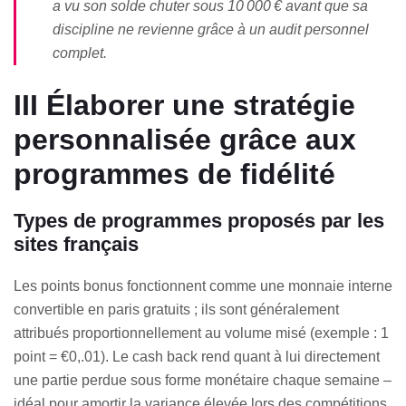
a vu son solde chuter sous 10 000 € avant que sa
discipline ne revienne grâce à un audit personnel
complet.
III Élaborer une stratégie
personnalisée grâce aux
programmes de fidélité
Types de programmes proposés par les
sites français
Les points bonus fonctionnent comme une monnaie interne
convertible en paris gratuits ; ils sont généralement
attribués proportionnellement au volume misé (exemple : 1
point = €0,.01). Le cash back rend quant à lui directement
une partie perdue sous forme monétaire chaque semaine –
idéal pour amortir la variance élevée lors des compétitions