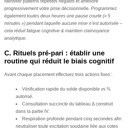
identifier patterns répétitifs négatifs et améliore
progressivement votre prise décisionnelle.
Programmez
également toutes deux heures une pause courte (« 5
minutes ») pendant laquelle aucune mise n’est autorisée –
cela réduit fatigue cognitive & maintien clairvoyance
analytique.
C. Rituels pré‑pari : établir une
routine qui réduit le biais cognitif
Avant chaque placement effectuez trois actions fixes :
Vérification rapide du solde disponible vs %
autorisé.
Consultation succincte du tableau Δ construit
dans la partie IV.
Respiration profonde pendant cinq secondes afin
neutraliser toute excitation soudaine liée aux cotes