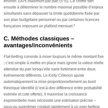
environ 100 € maximum par pari (5 %). Ce chiffre sert
ensuite à déterminer le nombre maximal possible d’enjeux
simultanés sans dépasser la limite quotidienne fixée par
son plan budgétaire personnel ou par certaines licences
françaises imposant un plafond mensuel.*
C. Méthodes classiques –
avantages/inconvénients
Flat‑betting
consiste à miser toujours le même montant fixe
; c’est simple à mettre en place mais ignore la valeur réelle
attendue du pari lorsqu’elle varie fortement entre deux
événements différents. Le
Kelly Criterion
ajuste
automatiquement la mise proportionnellement au bord
théorique identifié (c’est‑à‑dire différence entre probabilité
estimée et cote offerte). Il maximise la croissance
exponentielle mais nécessite une estimation précise –
sous‑ou surestimer conduit rapidement à un over‑betting