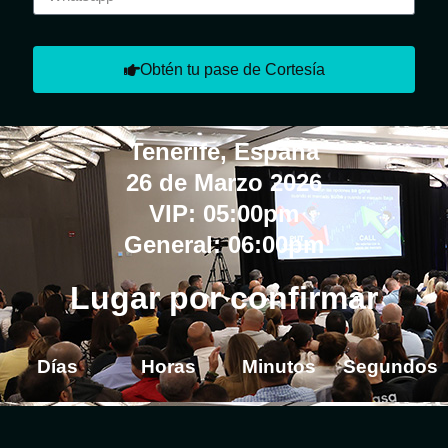
Obtén tu pase de Cortesía
Tenerife, España
26 de Marzo 2026
VIP: 05:00pm
General: 06:00pm
Lugar por confirmar
Días
Horas
Minutos
Segundos