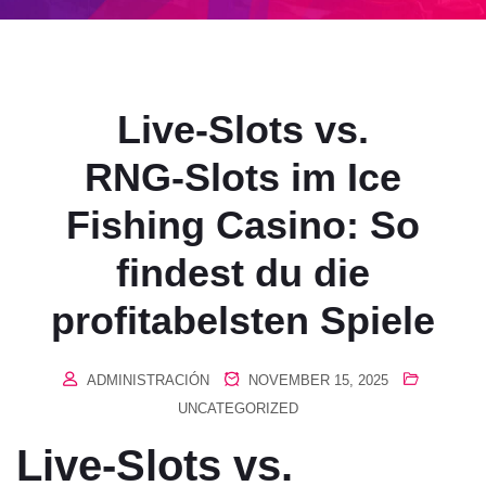
Live‑Slots vs.
RNG‑Slots im Ice
Fishing Casino: So
findest du die
profitabelsten Spiele
ADMINISTRACIÓN
NOVEMBER 15, 2025
UNCATEGORIZED
Live‑Slots vs.