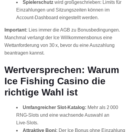
Spielerschutz
wird großgeschrieben: Limits für
Einzahlungen und Sitzungszeiten können im
Account‑Dashboard eingestellt werden.
Important:
Lies immer die AGB zu Bonusbedingungen.
Manchmal verlangt der Ice Willkommensbonus eine
Wettanforderung von 30 x, bevor du eine Auszahlung
beantragen kannst.
Wertversprechen: Warum
Ice Fishing Casino die
richtige Wahl ist
Umfangreicher Slot‑Katalog:
Mehr als 2 000
RNG‑Slots und eine wachsende Auswahl an
Live‑Slots.
Attraktive Boni:
Der Ice Bonus ohne Einzahlung