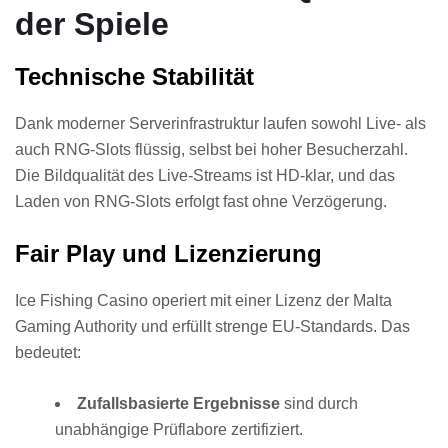
der Spiele
Technische Stabilität
Dank moderner Serverinfrastruktur laufen sowohl Live‑ als
auch RNG‑Slots flüssig, selbst bei hoher Besucherzahl.
Die Bildqualität des Live‑Streams ist HD‑klar, und das
Laden von RNG‑Slots erfolgt fast ohne Verzögerung.
Fair Play und Lizenzierung
Ice Fishing Casino operiert mit einer Lizenz der Malta
Gaming Authority und erfüllt strenge EU‑Standards. Das
bedeutet:
Zufallsbasierte Ergebnisse
sind durch
unabhängige Prüflabore zertifiziert.