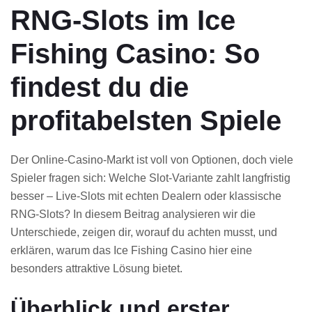
RNG‑Slots im Ice
Fishing Casino: So
findest du die
profitabelsten Spiele
Der Online‑Casino‑Markt ist voll von Optionen, doch viele
Spieler fragen sich: Welche Slot‑Variante zahlt langfristig
besser – Live‑Slots mit echten Dealern oder klassische
RNG‑Slots? In diesem Beitrag analysieren wir die
Unterschiede, zeigen dir, worauf du achten musst, und
erklären, warum das Ice Fishing Casino hier eine
besonders attraktive Lösung bietet.
Überblick und erster