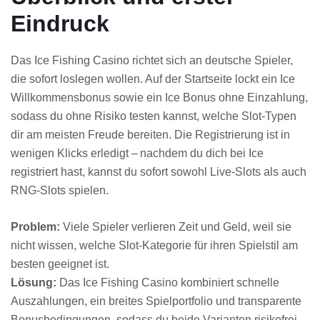
Eindruck
Das Ice Fishing Casino richtet sich an deutsche Spieler,
die sofort loslegen wollen. Auf der Startseite lockt ein Ice
Willkommensbonus sowie ein Ice Bonus ohne Einzahlung,
sodass du ohne Risiko testen kannst, welche Slot‑Typen
dir am meisten Freude bereiten. Die Registrierung ist in
wenigen Klicks erledigt – nachdem du dich bei Ice
registriert hast, kannst du sofort sowohl Live‑Slots als auch
RNG‑Slots spielen.
Problem:
Viele Spieler verlieren Zeit und Geld, weil sie
nicht wissen, welche Slot‑Kategorie für ihren Spielstil am
besten geeignet ist.
Lösung:
Das Ice Fishing Casino kombiniert schnelle
Auszahlungen, ein breites Spielportfolio und transparente
Bonusbedingungen, sodass du beide Varianten risikofrei