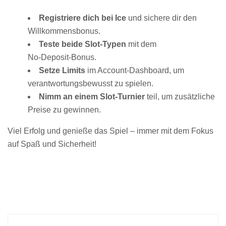
Registriere dich bei Ice
und sichere dir den
Willkommensbonus.
Teste beide Slot‑Typen
mit dem
No‑Deposit‑Bonus.
Setze Limits
im Account‑Dashboard, um
verantwortungsbewusst zu spielen.
Nimm an einem Slot‑Turnier
teil, um zusätzliche
Preise zu gewinnen.
Viel Erfolg und genieße das Spiel – immer mit dem Fokus
auf Spaß und Sicherheit!