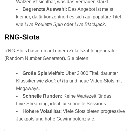
Walzen ist sichtbar, was das Vertrauen stärkt.
Begrenzte Auswahl:
Das Angebot ist meist
kleiner, dafür konzentriert es sich auf populäre Titel
wie
Live Roulette Spin
oder
Live Blackjack
.
RNG‑Slots
RNG‑Slots basieren auf einem Zufallszahlengenerator
(Random Number Generator). Sie bieten:
Große Spielvielfalt:
Über 2 000 Titel, darunter
Klassiker wie
Book of Ra
und neue Video‑Slots mit
Megaways.
Schnelle Runden:
Keine Wartezeit für das
Live‑Streaming, ideal für schnelle Sessions.
Höhere Volatilität:
Viele Slots bieten progressive
Jackpots und hohe Gewinnpotenziale.