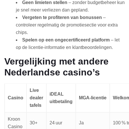
Geen limieten stellen
– zonder budgetbeheer kun
je snel meer verliezen dan gepland.
Vergeten te profiteren van bonussen
–
controleer regelmatig de promotiesectie voor extra
chips.
Spelen op een ongecertificeerd platform
– let
op de licentie‑informatie en klantbeoordelingen.
Vergelijking met andere
Nederlandse casino’s
Live
iDEAL
Casino
dealer
MGA‑licentie
Welko
uitbetaling
tafels
Kroon
30+
24 uur
Ja
100 % t
Casino