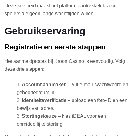
Deze snelheid maakt het platform aantrekkelijk voor
spelers die geen lange wachttijden willen.
Gebruikservaring
Registratie en eerste stappen
Het aanmeldproces bij Kroon Casino is eenvoudig. Volg
deze drie stappen:
Account aanmaken
– vul e‑mail, wachtwoord en
geboortedatum in.
Identiteitsverificatie
– upload een foto‑ID en een
bewijs van adres.
Stortingskeuze
– kies iDEAL voor een
onmiddellijke storting.