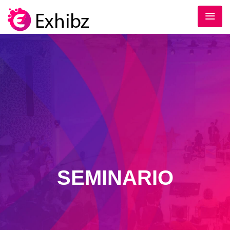
SEMINARIO