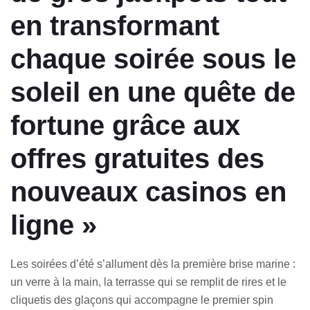
en transformant
chaque soirée sous le
soleil en une quête de
fortune grâce aux
offres gratuites des
nouveaux casinos en
ligne »
Les soirées d’été s’allument dès la première brise marine :
un verre à la main, la terrasse qui se remplit de rires et le
cliquetis des glaçons qui accompagne le premier spin