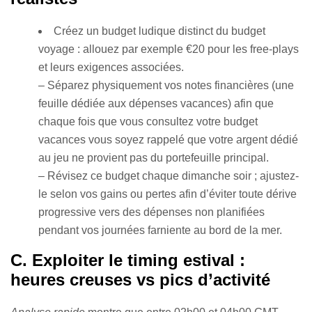
Créez un budget ludique distinct du budget
voyage : allouez par exemple €20 pour les free‑plays
et leurs exigences associées.
– Séparez physiquement vos notes financières (une
feuille dédiée aux dépenses vacances) afin que
chaque fois que vous consultez votre budget
vacances vous soyez rappelé que votre argent dédié
au jeu ne provient pas du portefeuille principal.
– Révisez ce budget chaque dimanche soir ; ajustez-
le selon vos gains ou pertes afin d’éviter toute dérive
progressive vers des dépenses non planifiées
pendant vos journées farniente au bord de la mer.
C. Exploiter le timing estival :
heures creuses vs pics d’activité