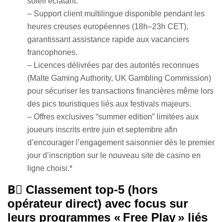
soleil éclatant.
– Support client multilingue disponible pendant les
heures creuses européennes (18h–23h CET),
garantissant assistance rapide aux vacanciers
francophones.
– Licences délivrées par des autorités reconnues
(Malte Gaming Authority, UK Gambling Commission)
pour sécuriser les transactions financières même lors
des pics touristiques liés aux festivals majeurs.
– Offres exclusives “summer edition” limitées aux
joueurs inscrits entre juin et septembre afin
d’encourager l’engagement saisonnier dès le premier
jour d’inscription sur le nouveau site de casino en
ligne choisi.*
B️⃣ Classement top‑5 (hors
opérateur direct) avec focus sur
leurs programmes « Free Play » liés