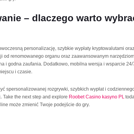
nie – dlaczego warto wybra
woczesną personalizację, szybkie wypłaty kryptowalutami oraz
ncji od renomowanego organu oraz zaawansowanym narzędziom
zna i godna zaufania. Dodatkowo, mobilna wersja i wsparcie 24
ejscu i czasie.
yć spersonalizowanej rozgrywki, szybkich wypłat i codziennego
. Take the next step and explore
Roobet Casino kasyno PL
toda
ine może zmienić Twoje podejście do gry.