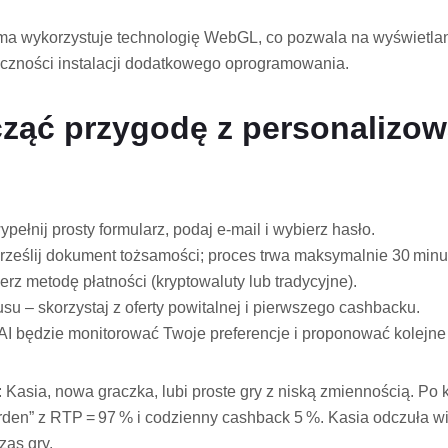
ma wykorzystuje technologię WebGL, co pozwala na wyświetlani
eczności instalacji dodatkowego oprogramowania.
cząć przygodę z personalizo
ypełnij prosty formularz, podaj e‑mail i wybierz hasło.
prześlij dokument tożsamości; proces trwa maksymalnie 30 minu
rz metodę płatności (kryptowaluty lub tradycyjne).
u – skorzystaj z oferty powitalnej i pierwszego cashbacku.
 AI będzie monitorować Twoje preferencje i proponować kolejne 
 Kasia, nowa graczka, lubi proste gry z niską zmiennością. Po 
 Garden” z RTP = 97 % i codzienny cashback 5 %. Kasia odczuła w
zas gry.