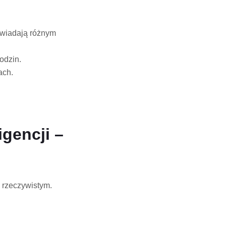
owiadają różnym
odzin.
ach.
.
igencji –
 rzeczywistym.