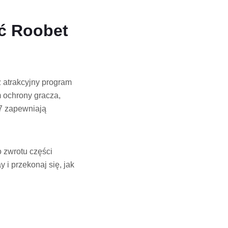
ć Roobet
 atrakcyjny program
 ochrony gracza,
/7 zapewniają
 zwrotu części
y i przekonaj się, jak