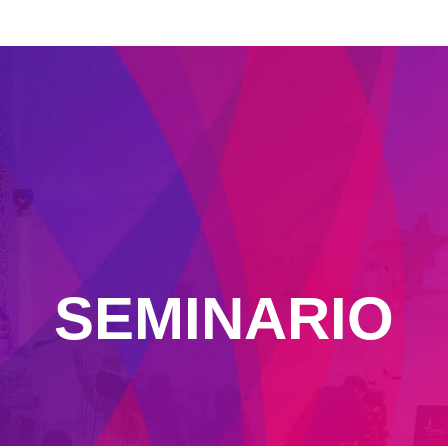
SEMINARIO