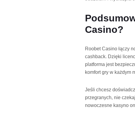
Podsumowa
Casino?
Roobet Casino łączy no
cashback. Dzięki lice
platforma jest bezpiec
komfort gry w każdym mi
Jeśli chcesz doświadcz
przegranych, nie czekaj
nowoczesne kasyno onl