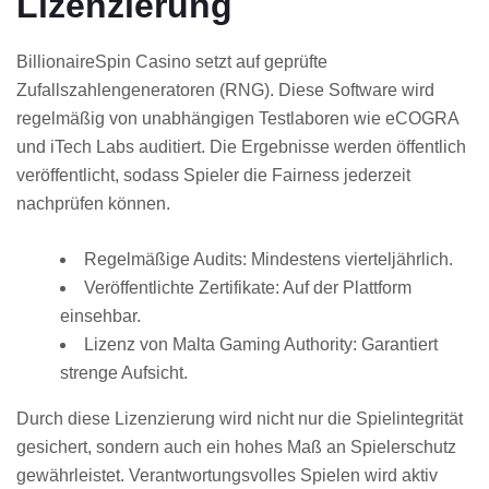
Lizenzierung
BillionaireSpin Casino setzt auf geprüfte
Zufallszahlengeneratoren (RNG). Diese Software wird
regelmäßig von unabhängigen Testlaboren wie eCOGRA
und iTech Labs auditiert. Die Ergebnisse werden öffentlich
veröffentlicht, sodass Spieler die Fairness jederzeit
nachprüfen können.
Regelmäßige Audits: Mindestens vierteljährlich.
Veröffentlichte Zertifikate: Auf der Plattform
einsehbar.
Lizenz von Malta Gaming Authority: Garantiert
strenge Aufsicht.
Durch diese Lizenzierung wird nicht nur die Spielintegrität
gesichert, sondern auch ein hohes Maß an Spielerschutz
gewährleistet. Verantwortungsvolles Spielen wird aktiv