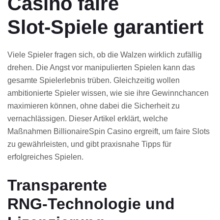
Casino faire
Slot‑Spiele garantiert
Viele Spieler fragen sich, ob die Walzen wirklich zufällig
drehen. Die Angst vor manipulierten Spielen kann das
gesamte Spielerlebnis trüben. Gleichzeitig wollen
ambitionierte Spieler wissen, wie sie ihre Gewinnchancen
maximieren können, ohne dabei die Sicherheit zu
vernachlässigen. Dieser Artikel erklärt, welche
Maßnahmen BillionaireSpin Casino ergreift, um faire Slots
zu gewährleisten, und gibt praxisnahe Tipps für
erfolgreiches Spielen.
Transparente
RNG‑Technologie und