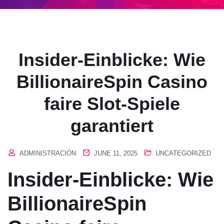
Insider‑Einblicke: Wie
BillionaireSpin Casino
faire Slot‑Spiele
garantiert
ADMINISTRACIÓN
JUNE 11, 2025
UNCATEGORIZED
Insider‑Einblicke: Wie
BillionaireSpin