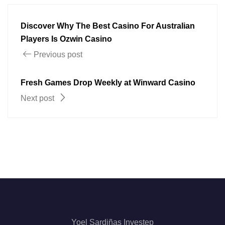
Discover Why The Best Casino For Australian
Players Is Ozwin Casino
Previous post
Fresh Games Drop Weekly at Winward Casino
Next post
Yoel Sardiñas Investep