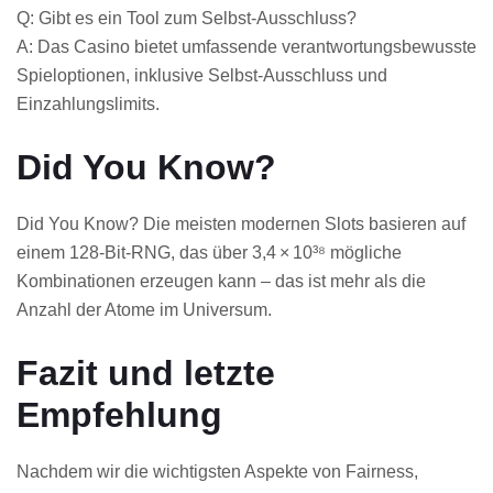
Q: Gibt es ein Tool zum Selbst‑Ausschluss?
A: Das Casino bietet umfassende verantwortungsbewusste
Spieloptionen, inklusive Selbst‑Ausschluss und
Einzahlungslimits.
Did You Know?
Did You Know? Die meisten modernen Slots basieren auf
einem 128‑Bit‑RNG, das über 3,4 × 10³⁸ mögliche
Kombinationen erzeugen kann – das ist mehr als die
Anzahl der Atome im Universum.
Fazit und letzte
Empfehlung
Nachdem wir die wichtigsten Aspekte von Fairness,