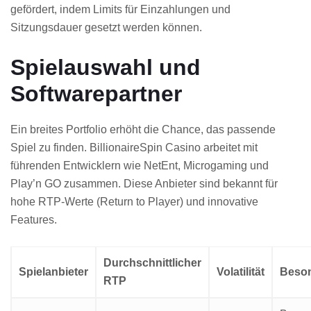
gefördert, indem Limits für Einzahlungen und
Sitzungsdauer gesetzt werden können.
Spielauswahl und
Softwarepartner
Ein breites Portfolio erhöht die Chance, das passende
Spiel zu finden. BillionaireSpin Casino arbeitet mit
führenden Entwicklern wie NetEnt, Microgaming und
Play’n GO zusammen. Diese Anbieter sind bekannt für
hohe RTP‑Werte (Return to Player) und innovative
Features.
Durchschnittlicher
Spielanbieter
Volatilität
Beson
RTP