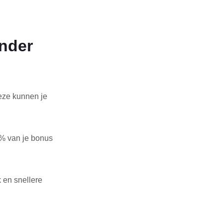
nder
eze kunnen je
 % van je bonus
 en snellere