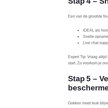
Stap 4 – Sn
Een van de grootste frus
iDEAL als hoo
Snelle opname
Live chat supp
Expert Tip: Vraag altij
start. Zo voorkom je on
Stap 5 – V
bescherm
Gokken moet leuk blijve