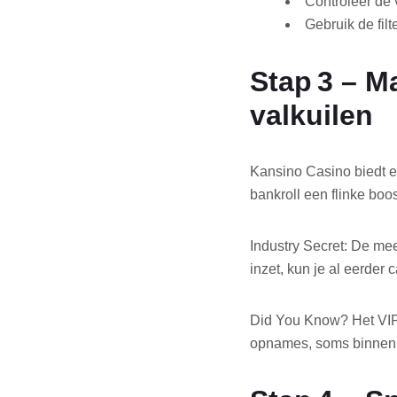
Controleer de v
Gebruik de filt
Stap 3 – M
valkuilen
Kansino Casino biedt 
bankroll een flinke boo
Industry Secret: De mee
inzet, kun je al eerder
Did You Know? Het VIP‑
opnames, soms binnen 