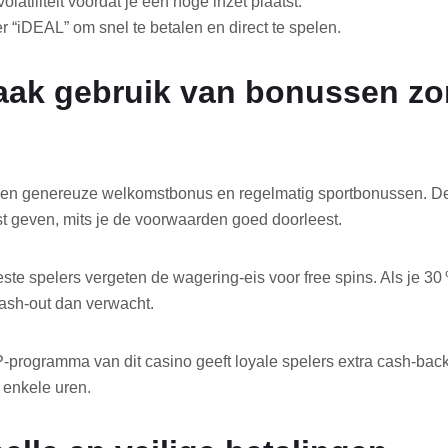
olatiliteit voordat je een hoge inzet plaatst.
er “iDEAL” om snel te betalen en direct te spelen.
aak gebruik van bonussen zo
een genereuze welkomstbonus en regelmatig sportbonussen. D
st geven, mits je de voorwaarden goed doorleest.
ste spelers vergeten de wagering‑eis voor free spins. Als je 30
 cash‑out dan verwacht.
programma van dit casino geeft loyale spelers extra cash‑back
enkele uren.