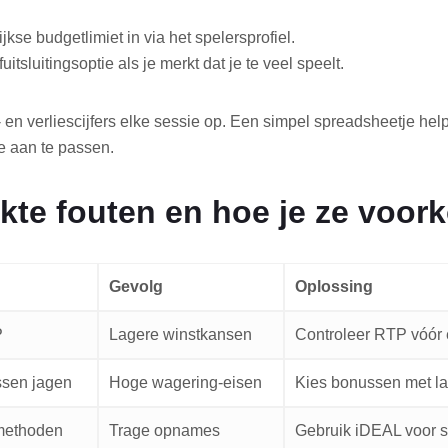
jkse budgetlimiet in via het spelersprofiel.
uitsluitingsoptie als je merkt dat je te veel speelt.
t‑ en verliescijfers elke sessie op. Een simpel spreadsheetje help
gie aan te passen.
te fouten en hoe je ze voor
Gevolg
Oplossing
P
Lagere winstkansen
Controleer RTP vóór 
ssen jagen
Hoge wagering‑eisen
Kies bonussen met la
lmethoden
Trage opnames
Gebruik iDEAL voor sn