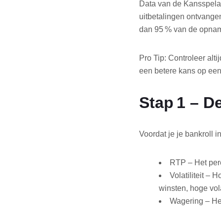
Data van de Kansspelau
uitbetalingen ontvangen
dan 95 % van de opnames
Pro Tip: Controleer alt
een betere kans op een 
Stap 1 – D
Voordat je je bankroll 
RTP – Het perc
Volatiliteit – 
winsten, hoge vol
Wagering – Het