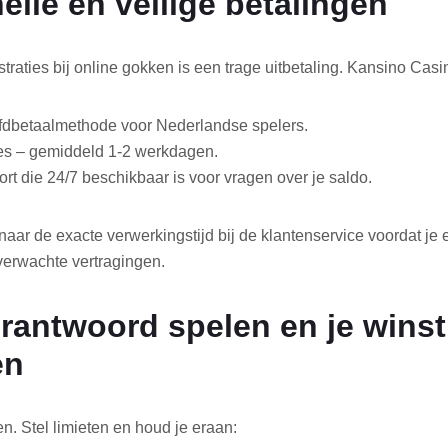
elle en veilige betalingen
traties bij online gokken is een trage uitbetaling. Kansino Casin
fdbetaalmethode voor Nederlandse spelers.
s – gemiddeld 1‑2 werkdagen.
ort die 24/7 beschikbaar is voor vragen over je saldo.
d naar de exacte verwerkingstijd bij de klantenservice voordat j
verwachte vertragingen.
erantwoord spelen en je winst
en
n. Stel limieten en houd je eraan: