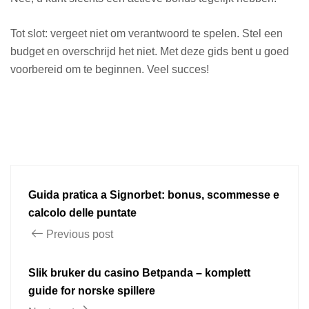
Tot slot: vergeet niet om verantwoord te spelen. Stel een
budget en overschrijd het niet. Met deze gids bent u goed
voorbereid om te beginnen. Veel succes!
Guida pratica a Signorbet: bonus, scommesse e
calcolo delle puntate
Previous post
Slik bruker du casino Betpanda – komplett
guide for norske spillere