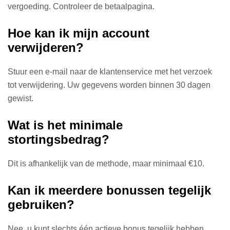
vergoeding. Controleer de betaalpagina.
Hoe kan ik mijn account
verwijderen?
Stuur een e-mail naar de klantenservice met het verzoek
tot verwijdering. Uw gegevens worden binnen 30 dagen
gewist.
Wat is het minimale
stortingsbedrag?
Dit is afhankelijk van de methode, maar minimaal €10.
Kan ik meerdere bonussen tegelijk
gebruiken?
Nee, u kunt slechts één actieve bonus tegelijk hebben.