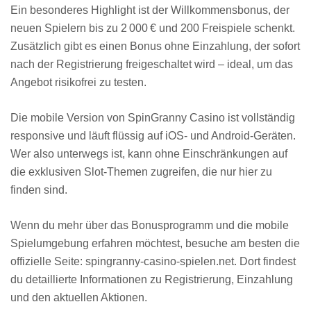
Ein besonderes Highlight ist der Willkommensbonus, der
neuen Spielern bis zu 2 000 € und 200 Freispiele schenkt.
Zusätzlich gibt es einen Bonus ohne Einzahlung, der sofort
nach der Registrierung freigeschaltet wird – ideal, um das
Angebot risikofrei zu testen.
Die mobile Version von SpinGranny Casino ist vollständig
responsive und läuft flüssig auf iOS‑ und Android‑Geräten.
Wer also unterwegs ist, kann ohne Einschränkungen auf
die exklusiven Slot‑Themen zugreifen, die nur hier zu
finden sind.
Wenn du mehr über das Bonusprogramm und die mobile
Spielumgebung erfahren möchtest, besuche am besten die
offizielle Seite: spingranny-casino-spielen.net. Dort findest
du detaillierte Informationen zu Registrierung, Einzahlung
und den aktuellen Aktionen.