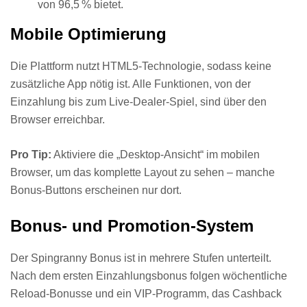
von 96,5 % bietet.
Mobile Optimierung
Die Plattform nutzt HTML5‑Technologie, sodass keine
zusätzliche App nötig ist. Alle Funktionen, von der
Einzahlung bis zum Live‑Dealer‑Spiel, sind über den
Browser erreichbar.
Pro Tip:
Aktiviere die „Desktop‑Ansicht“ im mobilen
Browser, um das komplette Layout zu sehen – manche
Bonus‑Buttons erscheinen nur dort.
Bonus‑ und Promotion‑System
Der Spingranny Bonus ist in mehrere Stufen unterteilt.
Nach dem ersten Einzahlungsbonus folgen wöchentliche
Reload‑Bonusse und ein VIP‑Programm, das Cashback