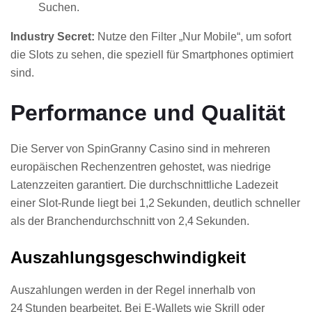
Suchen.
Industry Secret:
Nutze den Filter „Nur Mobile“, um sofort
die Slots zu sehen, die speziell für Smartphones optimiert
sind.
Performance und Qualität
Die Server von SpinGranny Casino sind in mehreren
europäischen Rechenzentren gehostet, was niedrige
Latenzzeiten garantiert. Die durchschnittliche Ladezeit
einer Slot‑Runde liegt bei 1,2 Sekunden, deutlich schneller
als der Branchendurchschnitt von 2,4 Sekunden.
Auszahlungsgeschwindigkeit
Auszahlungen werden in der Regel innerhalb von
24 Stunden bearbeitet. Bei E‑Wallets wie Skrill oder