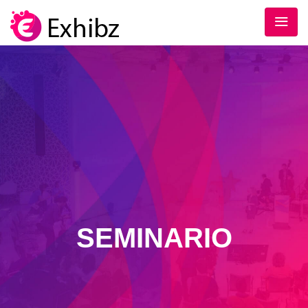
SEMINARIO