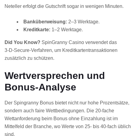
Neteller erfolgt die Gutschrift sogar in wenigen Minuten.
Banküberweisung:
2–3 Werktage.
Kreditkarte:
1–2 Werktage.
Did You Know?
SpinGranny Casino verwendet das
3‑D‑Secure‑Verfahren, um Kreditkartentransaktionen
zusätzlich zu schützen.
Wertversprechen und
Bonus‑Analyse
Der Spingranny Bonus bietet nicht nur hohe Prozentsätze,
sondern auch faire Wettbedingungen. Die 20‑fache
Wettanforderung beim Bonus ohne Einzahlung ist im
Mittelfeld der Branche, wo Werte von 25‑ bis 40‑fach üblich
sind.