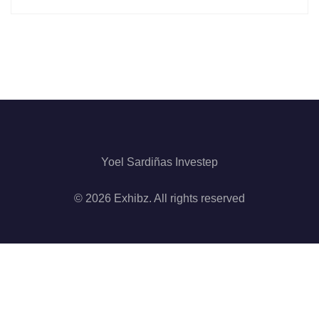
Yoel Sardiñas Investep
© 2026 Exhibz. All rights reserved