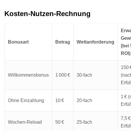
Kosten‑Nutzen‑Rechnung
Erwa
Gew
Bonusart
Betrag
Wettanforderung
(bei
ROI)
150 
Willkommensbonus
1 000 €
30‑fach
(nac
Erfül
1 € 
Ohne Einzahlung
10 €
20‑fach
Erfül
7,5 
Wochen‑Reload
50 €
25‑fach
Erfül