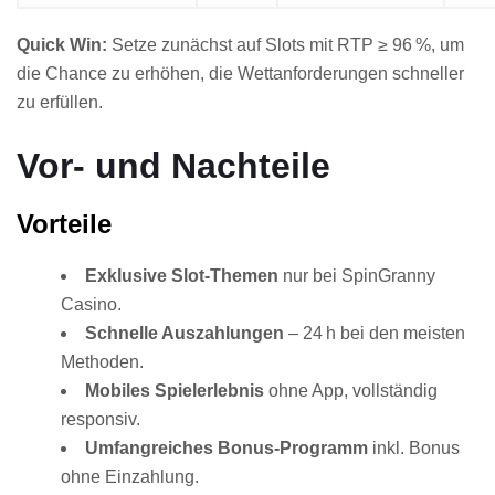
Quick Win:
Setze zunächst auf Slots mit RTP ≥ 96 %, um
die Chance zu erhöhen, die Wettanforderungen schneller
zu erfüllen.
Vor‑ und Nachteile
Vorteile
Exklusive Slot‑Themen
nur bei SpinGranny
Casino.
Schnelle Auszahlungen
– 24 h bei den meisten
Methoden.
Mobiles Spielerlebnis
ohne App, vollständig
responsiv.
Umfangreiches Bonus‑Programm
inkl. Bonus
ohne Einzahlung.