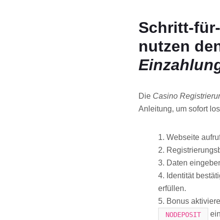
Schritt‑für
nutzen de
Einzahlun
Die
Casino Registrieru
Anleitung, um sofort lo
Webseite aufru
Registrierungsb
Daten eingeben
Identität best
erfüllen.
Bonus aktiviere
ein
NODEPOSIT