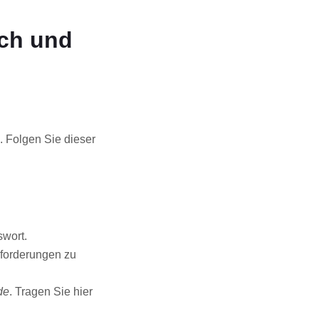
ich und
. Folgen Sie dieser
wort.
nforderungen zu
de
. Tragen Sie hier