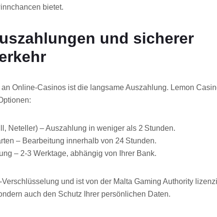
winnchancen bietet.
Auszahlungen und sicherer
erkehr
kt an Online‑Casinos ist die langsame Auszahlung. Lemon Casin
Optionen:
ill, Neteller) – Auszahlung in weniger als 2 Stunden.
arten – Bearbeitung innerhalb von 24 Stunden.
ng – 2‑3 Werktage, abhängig von Ihrer Bank.
‑Verschlüsselung und ist von der Malta Gaming Authority lizenzie
 sondern auch den Schutz Ihrer persönlichen Daten.