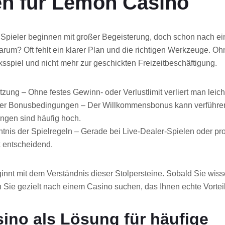
en für Lemon Casino
Spieler beginnen mit großer Begeisterung, doch schon nach ei
 Warum? Oft fehlt ein klarer Plan und die richtigen Werkzeuge. Oh
sspiel und nicht mehr zur geschickten Freizeitbeschäftigung.
tzung – Ohne festes Gewinn‑ oder Verlustlimit verliert man leicht
er Bonusbedingungen – Der Willkommensbonus kann verführeri
ngen sind häufig hoch.
nis der Spielregeln – Gerade bei Live‑Dealer‑Spielen oder pr
k entscheidend.
ginnt mit dem Verständnis dieser Stolpersteine. Sobald Sie wis
Sie gezielt nach einem Casino suchen, das Ihnen echte Vorteile
no als Lösung für häufige