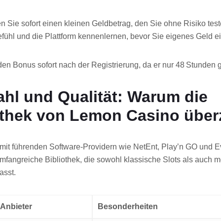
n Sie sofort einen kleinen Geldbetrag, den Sie ohne Risiko tes
fühl und die Plattform kennenlernen, bevor Sie eigenes Geld e
den Bonus sofort nach der Registrierung, da er nur 48 Stunden gü
hl und Qualität: Warum die
othek von Lemon Casino über
mit führenden Software‑Providern wie NetEnt, Play’n GO und 
umfangreiche Bibliothek, die sowohl klassische Slots als auch 
asst.
Anbieter
Besonderheiten