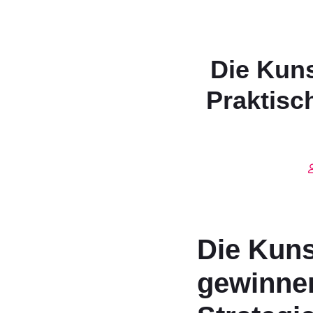
Die Kuns
Praktisc
Die Kuns
gewinnen