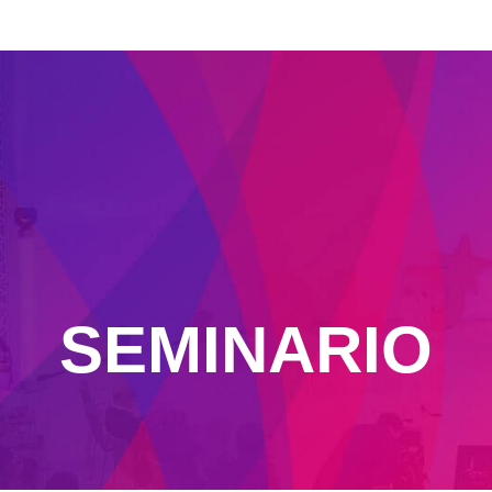
SEMINARIO