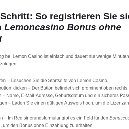
‑Schritt: So registrieren Sie s
n
Lemoncasino Bonus ohne
g
ng
bei Lemon Casino ist einfach und dauert nur wenige Minuten
szulegen:
fen – Besuchen Sie die Startseite von Lemon Casino.
utton klicken – Der Button befindet sich prominent oben rechts.
 – Name, E‑Mail‑Adresse, Geburtsdatum und ein sicheres Pass
ätigen – Laden Sie einen gültigen Ausweis hoch, um die Lizenza
n – Im Registrierungsformular gibt es ein Feld für den
Bonusco
, um den Bonus ohne Einzahlung zu erhalten.