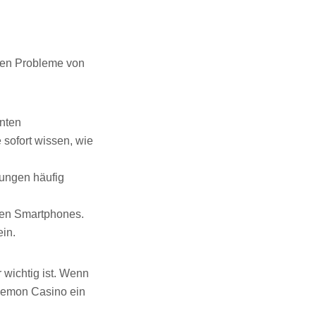
ßten Probleme von
nten
sofort wissen, wie
ungen häufig
igen Smartphones.
in.
 wichtig ist. Wenn
 Lemon Casino ein