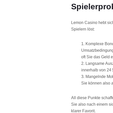
Spielerpr
Lemon Casino hebt sich
Spielern löst:
Komplexe Bon
Umsatzbedingunge
oft Sie das Geld 
Langsame Ausz
innerhalb von 24 
Mangelnde Mobil
Sie können also 
All diese Punkte schaff
Sie also nach einem si
klarer Favorit.