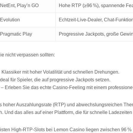
NetEnt, Play’n GO
Hohe RTP (≥96 %), spannende Fea
Evolution
Echtzeit‑Live-Dealer, Chat‑Funktio
Pragmatic Play
Progressive Jackpots, große Gewi
ie nicht verpassen sollten:
n Klassiker mit hoher Volatilität und schnellen Drehungen.
deal für Spieler, die auf progressive Jackpots setzen.
 – Erleben Sie das echte Casino‑Feeling mit einem professione
s hoher Auszahlungsrate (RTP) und abwechslungsreichen Them
ch. Und das alles auf einer Plattform, die für schnelle Ladezeiten o
sten High‑RTP‑Slots bei Lemon Casino liegen zwischen 96 %