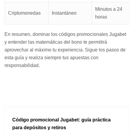
Minutos a 24
Criptomonedas
Instantáneo
horas
En resumen, dominar los códigos promocionales Jugabet
y entender las matemáticas del bono te permitirá
aprovechar al máximo tu experiencia. Sigue los pasos de
esta guía y realiza siempre tus apuestas con
responsabilidad.
Código promocional Jugabet: guía práctica
para depósitos y retiros