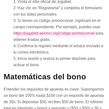
Visita el sitio oficial de Jugabet.
Haz clic en “Registrarse” y completa el formulario
con tus datos personales.
Si tienes un código promocional, ingrésalo en el
campo correspondiente. Por ejemplo, puedes usar
https://jugabetcasinocl.org/codigo-promocional/
para
obtener tiradas gratis.
Confirma tu registro mediante el enlace enviado a
tu correo electrónico.
Inicia sesión y realiza tu primer depósito para
activar el bono.
Matemáticas del bono
Entender los requisitos de apuesta es clave. Supongamos
un bono del 100% hasta $100 con un requisito de apuesta
de 30x. Si depositas $50, recibes $50 de bono. El rollover
total es (depósito + bono) × requisito = ($50 + $50) × 30 =