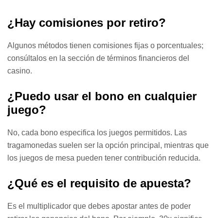
¿Hay comisiones por retiro?
Algunos métodos tienen comisiones fijas o porcentuales;
consúltalos en la sección de términos financieros del
casino.
¿Puedo usar el bono en cualquier
juego?
No, cada bono especifica los juegos permitidos. Las
tragamonedas suelen ser la opción principal, mientras que
los juegos de mesa pueden tener contribución reducida.
¿Qué es el requisito de apuesta?
Es el multiplicador que debes apostar antes de poder