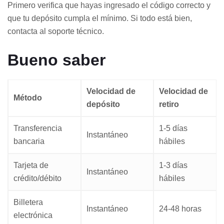
Primero verifica que hayas ingresado el código correcto y
que tu depósito cumpla el mínimo. Si todo está bien,
contacta al soporte técnico.
Bueno saber
Velocidad de
Velocidad de
Método
depósito
retiro
Transferencia
1-5 días
Instantáneo
bancaria
hábiles
Tarjeta de
1-3 días
Instantáneo
crédito/débito
hábiles
Billetera
Instantáneo
24-48 horas
electrónica