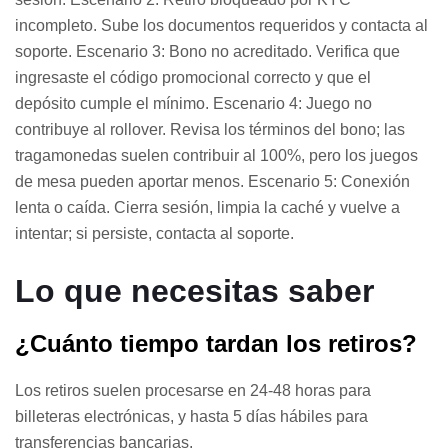
incompleto. Sube los documentos requeridos y contacta al
soporte. Escenario 3: Bono no acreditado. Verifica que
ingresaste el código promocional correcto y que el
depósito cumple el mínimo. Escenario 4: Juego no
contribuye al rollover. Revisa los términos del bono; las
tragamonedas suelen contribuir al 100%, pero los juegos
de mesa pueden aportar menos. Escenario 5: Conexión
lenta o caída. Cierra sesión, limpia la caché y vuelve a
intentar; si persiste, contacta al soporte.
Lo que necesitas saber
¿Cuánto tiempo tardan los retiros?
Los retiros suelen procesarse en 24-48 horas para
billeteras electrónicas, y hasta 5 días hábiles para
transferencias bancarias.