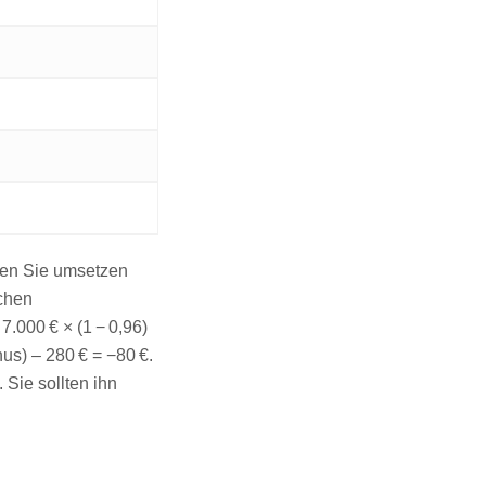
den Sie umsetzen
schen
7.000 € × (1 − 0,96)
us) – 280 € = −80 €.
Sie sollten ihn