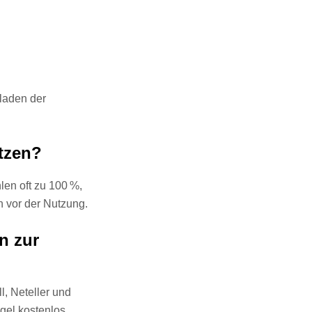
laden der
tzen?
len oft zu 100 %,
n vor der Nutzung.
n zur
l, Neteller und
el kostenlos.