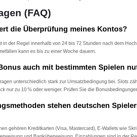
ragen (FAQ)
ert die Überprüfung meines Kontos?
t in der Regel innerhalb von 24 bis 72 Stunden nach dem Hoch
efällen kann es bis zu einer Woche dauern.
Bonus auch mit bestimmten Spielen nu
tragen unterschiedlich stark zur Umsatzbedingung bei. Slots zäh
ack nur zu 10 % oder weniger. Prüfen Sie die Bonusbedingunge
gsmethoden stehen deutschen Spieler
n gehören Kreditkarten (Visa, Mastercard), E‑Wallets wie Skril
berweisung und Banküberweisung. Einzahlungen sind in der Reg