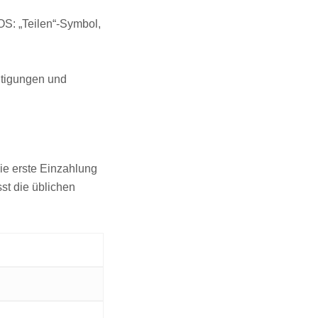
OS: „Teilen“-Symbol,
htigungen und
ie erste Einzahlung
st die üblichen