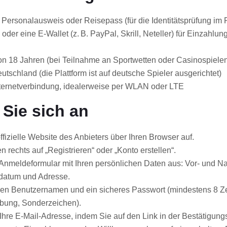
n Personalausweis oder Reisepass (für die Identitätsprüfung 
oder eine E-Wallet (z. B. PayPal, Skrill, Neteller) für Einzahlu
on 18 Jahren (bei Teilnahme an Sportwetten oder Casinospiele
utschland (die Plattform ist auf deutsche Spieler ausgerichtet)
nternetverbindung, idealerweise per WLAN oder LTE
Sie sich an
ffizielle Website des Anbieters über Ihren Browser auf.
n rechts auf „Registrieren“ oder „Konto erstellen“.
 Anmeldeformular mit Ihren persönlichen Daten aus: Vor- und N
datum und Adresse.
en Benutzernamen und ein sicheres Passwort (mindestens 8 Z
ibung, Sonderzeichen).
Ihre E‑Mail-Adresse, indem Sie auf den Link in der Bestätigungs