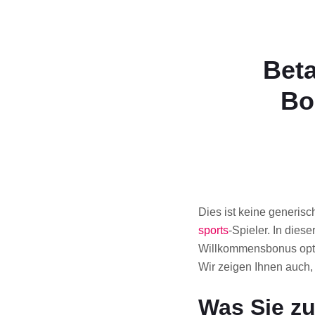
Bet
Bo
Dies ist keine generis
sports
-Spieler. In diese
Willkommensbonus optim
Wir zeigen Ihnen auch,
Was Sie zu