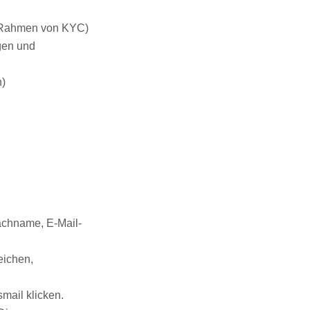
im Rahmen von KYC)
ngen und
n)
achname, E‑Mail-
eichen,
mail klicken.