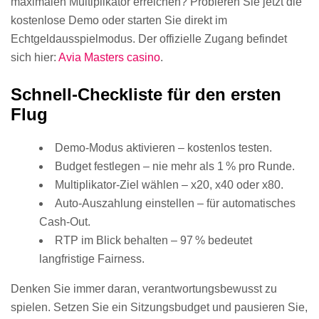
maximalen Multiplikator erreichen? Probieren Sie jetzt die
kostenlose Demo oder starten Sie direkt im
Echtgeldausspielmodus. Der offizielle Zugang befindet
sich hier:
Avia Masters casino
.
Schnell‑Checkliste für den ersten
Flug
Demo‑Modus aktivieren – kostenlos testen.
Budget festlegen – nie mehr als 1 % pro Runde.
Multiplikator‑Ziel wählen – x20, x40 oder x80.
Auto‑Auszahlung einstellen – für automatisches
Cash‑Out.
RTP im Blick behalten – 97 % bedeutet
langfristige Fairness.
Denken Sie immer daran, verantwortungsbewusst zu
spielen. Setzen Sie ein Sitzungsbudget und pausieren Sie,