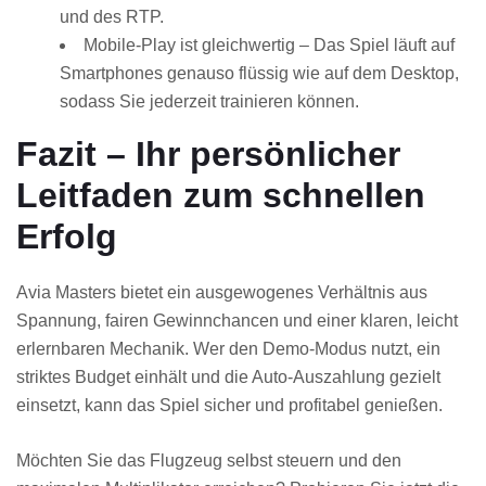
und des RTP.
Mobile‑Play ist gleichwertig – Das Spiel läuft auf
Smartphones genauso flüssig wie auf dem Desktop,
sodass Sie jederzeit trainieren können.
Fazit – Ihr persönlicher
Leitfaden zum schnellen
Erfolg
Avia Masters bietet ein ausgewogenes Verhältnis aus
Spannung, fairen Gewinnchancen und einer klaren, leicht
erlernbaren Mechanik. Wer den Demo‑Modus nutzt, ein
striktes Budget einhält und die Auto‑Auszahlung gezielt
einsetzt, kann das Spiel sicher und profitabel genießen.
Möchten Sie das Flugzeug selbst steuern und den