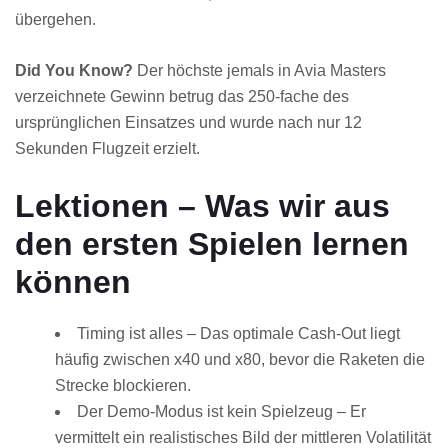
übergehen.
Did You Know?
Der höchste jemals in Avia Masters
verzeichnete Gewinn betrug das 250‑fache des
ursprünglichen Einsatzes und wurde nach nur 12
Sekunden Flugzeit erzielt.
Lektionen – Was wir aus
den ersten Spielen lernen
können
Timing ist alles – Das optimale Cash‑Out liegt
häufig zwischen x40 und x80, bevor die Raketen die
Strecke blockieren.
Der Demo‑Modus ist kein Spielzeug – Er
vermittelt ein realistisches Bild der mittleren Volatilität