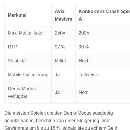
Avia
Konkurrenz‑Crash‑Spie
Merkmal
Masters
A
Max. Multiplikator
250×
200×
RTP
97 %
96 %
Volatilität
Mittel
Hoch
Mobile‑Optimierung
Ja
Teilweise
Demo‑Modus
Ja
Nein
verfügbar
Die meisten Spieler, die den Demo‑Modus ausgiebig
genutzt haben, berichten von einer Steigerung ihrer
Gewinnrate um bis zu 15 %, sobald sie zu echtem Geld