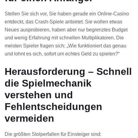
Stellen Sie sich vor, Sie haben gerade ein Online‑Casino
entdeckt, das Crash‑Spiele anbietet. Sie wollen etwas
Neues ausprobieren, haben aber nur begrenztes Budget
und wenig Erfahrung mit schnellen Multiplikatoren. Die
meisten Spieler fragen sich: „Wie funktioniert das genau
und lohnt es sich, sofort um echtes Geld zu spielen?“
Herausforderung – Schnell
die Spielmechanik
verstehen und
Fehlentscheidungen
vermeiden
Die größten Stolperfallen für Einsteiger sind: