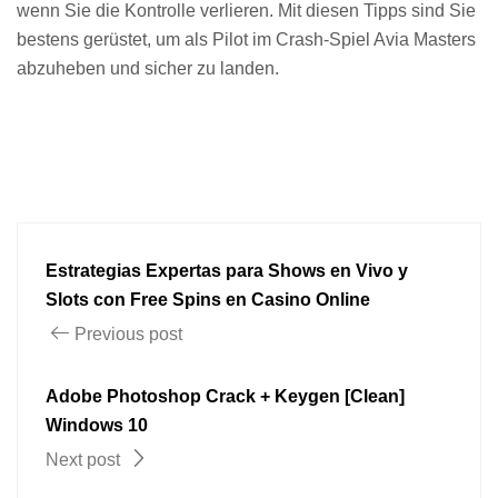
wenn Sie die Kontrolle verlieren. Mit diesen Tipps sind Sie
bestens gerüstet, um als Pilot im Crash‑Spiel Avia Masters
abzuheben und sicher zu landen.
Estrategias Expertas para Shows en Vivo y
Slots con Free Spins en Casino Online
Previous post
Adobe Photoshop Crack + Keygen [Clean]
Windows 10
Next post