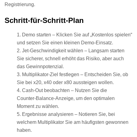
Registrierung.
Schritt‑für‑Schritt‑Plan
Demo starten – Klicken Sie auf „Kostenlos spielen“
und setzen Sie einen kleinen Demo‑Einsatz.
Jet‑Geschwindigkeit wählen – Langsam starten
Sie sicherer, schnell erhöht das Risiko, aber auch
das Gewinnpotenzial.
Multiplikator‑Ziel festlegen – Entscheiden Sie, ob
Sie bei x20, x40 oder x80 aussteigen wollen.
Cash‑Out beobachten – Nutzen Sie die
Counter‑Balance‑Anzeige, um den optimalen
Moment zu wählen.
Ergebnisse analysieren – Notieren Sie, bei
welchem Multiplikator Sie am häufigsten gewonnen
haben.