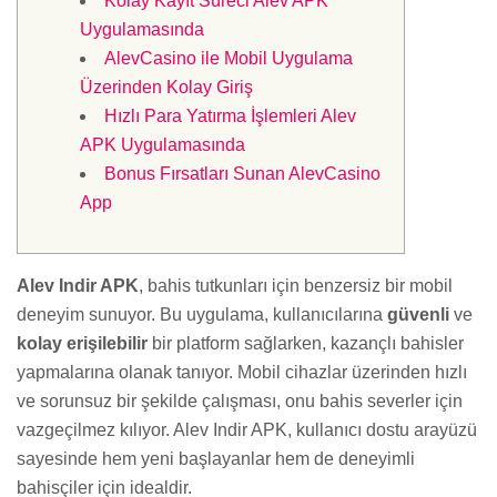
Kolay Kayıt Süreci Alev APK
Uygulamasında
AlevCasino ile Mobil Uygulama
Üzerinden Kolay Giriş
Hızlı Para Yatırma İşlemleri Alev
APK Uygulamasında
Bonus Fırsatları Sunan AlevCasino
App
Alev Indir APK
, bahis tutkunları için benzersiz bir mobil
deneyim sunuyor. Bu uygulama, kullanıcılarına
güvenli
ve
kolay erişilebilir
bir platform sağlarken, kazançlı bahisler
yapmalarına olanak tanıyor. Mobil cihazlar üzerinden hızlı
ve sorunsuz bir şekilde çalışması, onu bahis severler için
vazgeçilmez kılıyor. Alev Indir APK, kullanıcı dostu arayüzü
sayesinde hem yeni başlayanlar hem de deneyimli
bahisçiler için idealdir.