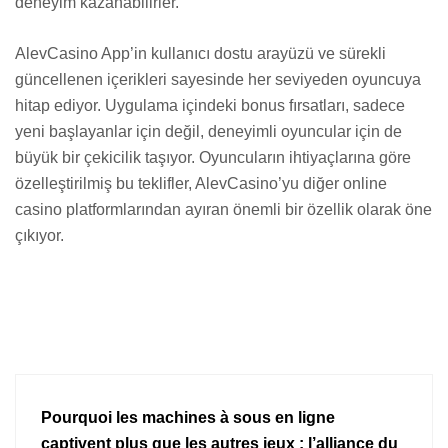
deneyim kazanabilirler.
AlevCasino App’in kullanıcı dostu arayüzü ve sürekli
güncellenen içerikleri sayesinde her seviyeden oyuncuya
hitap ediyor. Uygulama içindeki bonus fırsatları, sadece
yeni başlayanlar için değil, deneyimli oyuncular için de
büyük bir çekicilik taşıyor. Oyuncuların ihtiyaçlarına göre
özelleştirilmiş bu teklifler, AlevCasino’yu diğer online
casino platformlarından ayıran önemli bir özellik olarak öne
çıkıyor.
Pourquoi les machines à sous en ligne
captivent plus que les autres jeux : l’alliance du