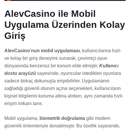
AlevCasino ile Mobil
Uygulama Üzerinden Kolay
Giriş
AlevCasino’nun mobil uygulaması
, kullanıcılarına hızlı
ve kolay bir giriş deneyimi sunarak, çevrimiçi oyun
dünyasında benzersiz bir konum elde etmiştir.
Kullanıcı
dostu arayüzü
sayesinde, oyuncular istedikleri oyunlara
sadece birkaç dokunuşla erişebilirler. Uygulamanın
sağladığı güvenli oturum açma seçenekleri, kullanıcıların
kişisel bilgilerini koruma altına alırken, aynı zamanda hızlı
erişim imkanı tanır.
Mobil uygulama,
biometrik doğrulama
gibi modern
güvenlik önlemleriyle donatılmıştır. Bu özellik sayesinde,