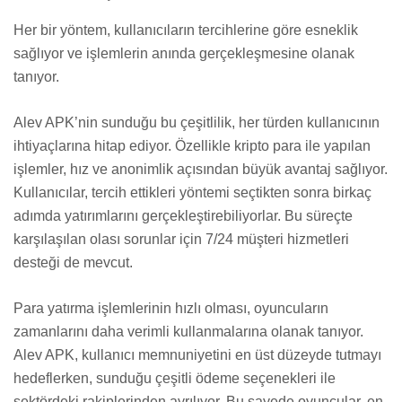
Her bir yöntem, kullanıcıların tercihlerine göre esneklik
sağlıyor ve işlemlerin anında gerçekleşmesine olanak
tanıyor.
Alev APK’nin sunduğu bu çeşitlilik, her türden kullanıcının
ihtiyaçlarına hitap ediyor. Özellikle kripto para ile yapılan
işlemler, hız ve anonimlik açısından büyük avantaj sağlıyor.
Kullanıcılar, tercih ettikleri yöntemi seçtikten sonra birkaç
adımda yatırımlarını gerçekleştirebiliyorlar. Bu süreçte
karşılaşılan olası sorunlar için 7/24 müşteri hizmetleri
desteği de mevcut.
Para yatırma işlemlerinin hızlı olması, oyuncuların
zamanlarını daha verimli kullanmalarına olanak tanıyor.
Alev APK, kullanıcı memnuniyetini en üst düzeyde tutmayı
hedeflerken, sunduğu çeşitli ödeme seçenekleri ile
sektördeki rakiplerinden ayrılıyor. Bu sayede oyuncular, en