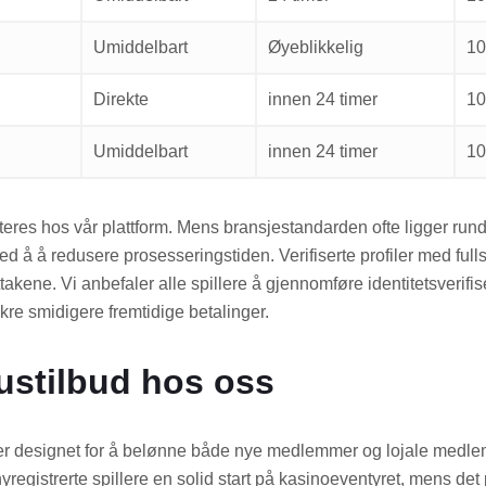
Umiddelbart
Øyeblikkelig
10
Direkte
innen 24 timer
10
Umiddelbart
innen 24 timer
10
teres hos vår plattform. Mens bransjestandarden ofte ligger rund
ed å å redusere prosesseringstiden. Verifiserte profiler med fulls
takene. Vi anbefaler alle spillere å gjennomføre identitetsverifi
sikre smidigere fremtidige betalinger.
ustilbud hos oss
r designet for å belønne både nye medlemmer og lojale medle
yregistrerte spillere en solid start på kasinoeventyret, mens d