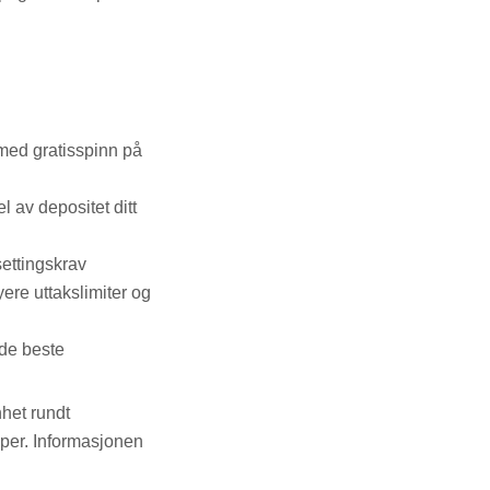
med gratisspinn på
av depositet ditt
ettingskrav
ere uttakslimiter og
 de beste
nhet rundt
yper. Informasjonen