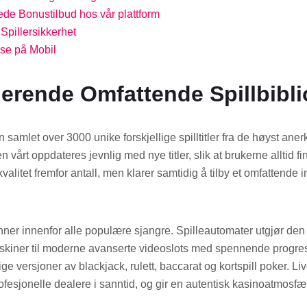
ede Bonustilbud hos vår plattform
Spillersikkerhet
se på Mobil
erende Omfattende Spillbibli
 samlet over 3000 unike forskjellige spilltitler fra de høyst anerk
n vårt oppdateres jevnlig med nye titler, slik at brukerne alltid fi
kvalitet fremfor antall, men klarer samtidig å tilby et omfattend
ner innenfor alle populære sjangre. Spilleautomater utgjør den
maskiner til moderne avanserte videoslots med spennende progres
lige versjoner av blackjack, rulett, baccarat og kortspill poker. 
ofesjonelle dealere i sanntid, og gir en autentisk kasinoatmosfær