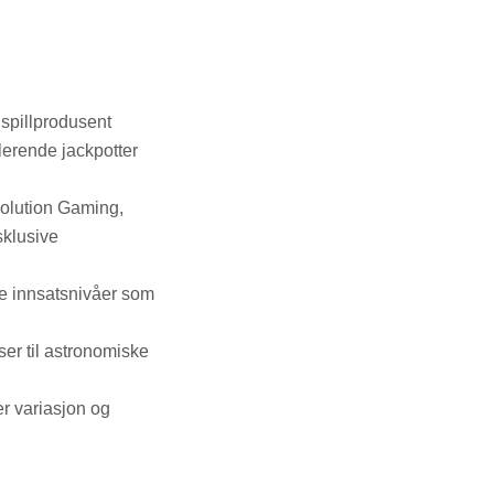
spillprodusent
erende jackpotter
olution Gaming,
sklusive
ige innsatsnivåer som
er til astronomiske
r variasjon og