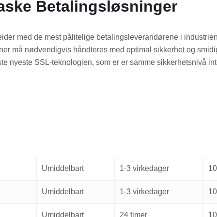
aske Betalingsløsninger
er med de mest pålitelige betalingsleverandørene i industrien. 
er må nødvendigvis håndteres med optimal sikkerhet og smidigh
te nyeste SSL-teknologien, som er er samme sikkerhetsnivå in
Umiddelbart
1-3 virkedager
10
Umiddelbart
1-3 virkedager
10
Umiddelbart
24 timer
10