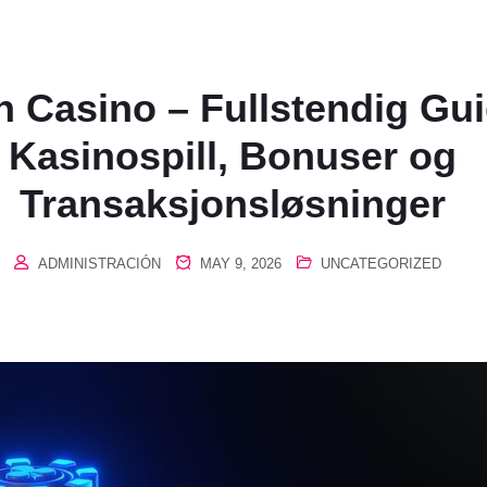
n Casino – Fullstendig Guid
Kasinospill, Bonuser og
Transaksjonsløsninger
ADMINISTRACIÓN
MAY 9, 2026
UNCATEGORIZED