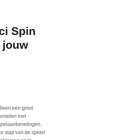
ci Spin
 jouw
lleen een groot
orstelen met
 spelaanbevelingen.
ke stap van de speler