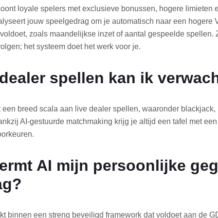
ont loyale spelers met exclusieve bonussen, hogere limieten e
lyseert jouw speelgedrag om je automatisch naar een hogere 
 voldoet, zoals maandelijkse inzet of aantal gespeelde spellen. Z
volgen; het systeem doet het werk voor je.
 dealer spellen kan ik verwac
 een breed scala aan live dealer spellen, waaronder blackjack, 
zij AI‑gestuurde matchmaking krijg je altijd een tafel met een i
oorkeuren.
rmt AI mijn persoonlijke ge
ag?
erkt binnen een streng beveiligd framework dat voldoet aan de