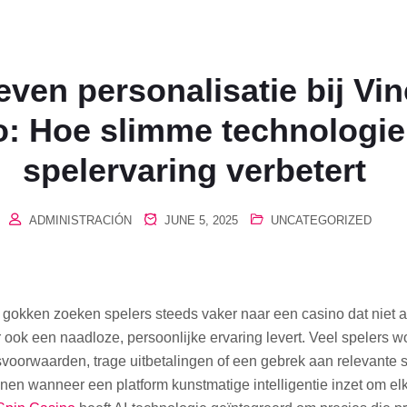
even personalisatie bij Vin
o: Hoe slimme technologie
spelervaring verbetert
ADMINISTRACIÓN
JUNE 5, 2025
UNCATEGORIZED
 gokken zoeken spelers steeds vaker naar een casino dat niet a
ook een naadloze, persoonlijke ervaring levert. Veel spelers w
svoorwaarden, trage uitbetalingen of een gebrek aan relevante
jnen wanneer een platform kunstmatige intelligentie inzet om el