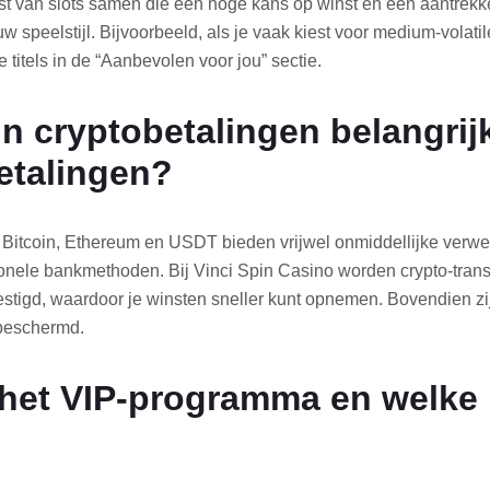
ijst van slots samen die een hoge kans op winst en een aantrekk
w speelstijl. Bijvoorbeeld, als je vaak kiest voor medium‑volati
 titels in de “Aanbevolen voor jou” sectie.
n cryptobetalingen belangrij
betalingen?
 Bitcoin, Ethereum en USDT bieden vrijwel onmiddellijke verwe
tionele bankmethoden. Bij Vinci Spin Casino worden crypto‑tran
stigd, waardoor je winsten sneller kunt opnemen. Bovendien zi
 beschermd.
het VIP‑programma en welke r