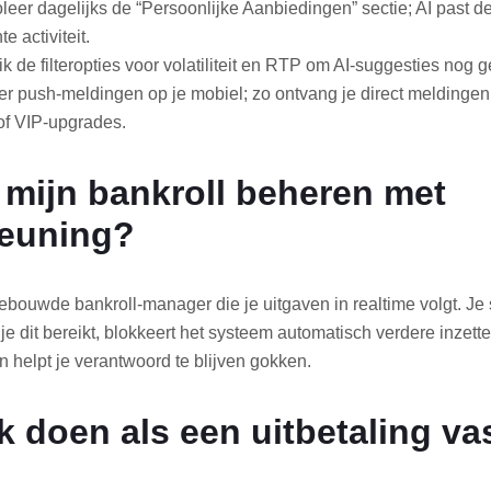
oleer dagelijks de “Persoonlijke Aanbiedingen” sectie; AI past 
e activiteit.
k de filteropties voor volatiliteit en RTP om AI‑suggesties nog g
eer push‑meldingen op je mobiel; zo ontvang je direct meldinge
of VIP‑upgrades.
 mijn bankroll beheren met
teuning?
ebouwde bankroll‑manager die je uitgaven in realtime volgt. Je
je dit bereikt, blokkeert het systeem automatisch verdere inzett
 helpt je verantwoord te blijven gokken.
k doen als een uitbetaling va