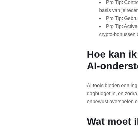
Pro Tip: Contr
basis van je recent
Pro Tip: Gebrui
Pro Tip: Activ
crypto‑bonussen 
Hoe kan ik
AI‑onders
AI‑tools bieden een ing
dagbudget in, en zodra 
onbewust overspelen en
Wat moet i