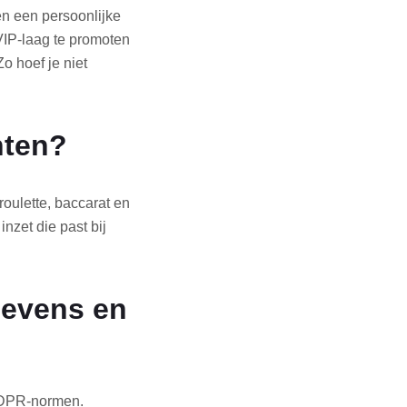
n een persoonlijke
VIP‑laag te promoten
o hoef je niet
hten?
roulette, baccarat en
nzet die past bij
gevens en
 GDPR‑normen.