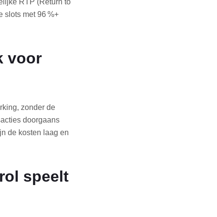
elijke RTP (Return to
le slots met 96 %+
k voor
rking, zonder de
sacties doorgaans
jn de kosten laag en
ol speelt