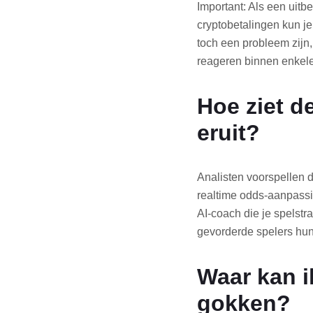
Important: Als een uitbet
cryptobetalingen kun je 
toch een probleem zijn
reageren binnen enkel
Hoe ziet d
eruit?
Analisten voorspellen 
realtime odds‑aanpassin
AI‑coach die je spelstr
gevorderde spelers hu
Waar kan i
gokken?