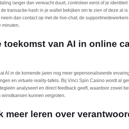
aling langer dan verwacht duurt, controleer eerst of je identiteit 
de transactie‑hash in je wallet bekijken om te zien of deze al i
, neem dan contact op met de live‑chat; de supportmedewerkers 
e minuten.
e toekomst van AI in online c
dat AI in de komende jaren nog meer gepersonaliseerde ervaring
gen en virtuele reality‑tafels. Bij Vinci Spin Casino wordt al g
ategieën analyseert en direct feedback geeft, waardoor zowel be
n winstkansen kunnen vergroten.
k meer leren over verantwoor