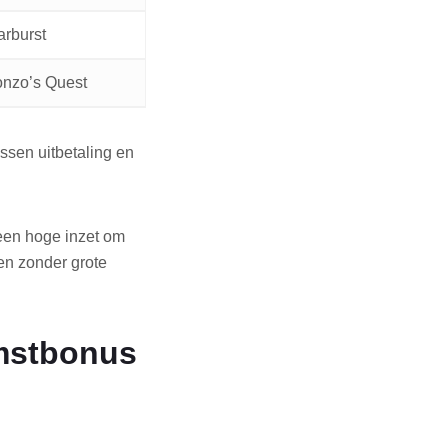
arburst
nzo’s Quest
ussen uitbetaling en
een hoge inzet om
en zonder grote
omstbonus