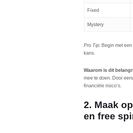
Fixed
Mystery
Pro Tip:
Begin met ee
kans.
Waarom is dit belangr
mee te doen. Door eerst
financiële risico’s.
2. Maak o
en free sp