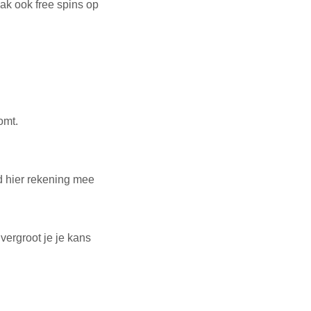
ak ook free spins op
omt.
d hier rekening mee
vergroot je je kans