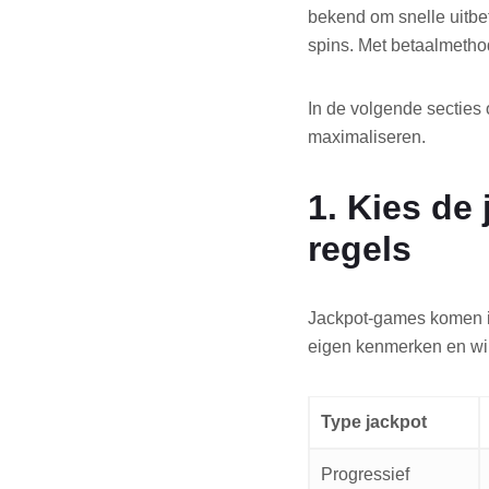
bekend om snelle uitbe
spins. Met betaalmetho
In de volgende secties 
maximaliseren.
1. Kies de 
regels
Jackpot‑games komen in
eigen kenmerken en win
Type jackpot
Progressief