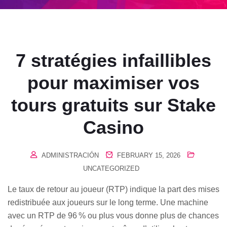
7 stratégies infaillibles
pour maximiser vos
tours gratuits sur Stake
Casino
ADMINISTRACIÓN
FEBRUARY 15, 2026
UNCATEGORIZED
Le taux de retour au joueur (RTP) indique la part des mises
redistribuée aux joueurs sur le long terme. Une machine
avec un RTP de 96 % ou plus vous donne plus de chances