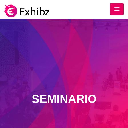
SEMINARIO