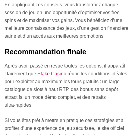
En appliquant ces conseils, vous transformez chaque
session de jeu en une opportunité d’optimiser vos free
spins et de maximiser vos gains. Vous bénéficiez d’une
meilleure connaissance des jeux, d’une gestion financière
saine et d’un accès aux meilleures promotions.
Recommandation finale
Après avoir passé en revue toutes les options, il apparaît
clairement que
Stake Casino
réunit les conditions idéales
pour exploiter au maximum les tours gratuits : un large
catalogue de slots à haut RTP, des bonus sans dépôt
attractifs, un mode démo complet, et des retraits
ultra‑rapides.
Si vous êtes prêt à mettre en pratique ces stratégies et à
profiter d’une expérience de jeu sécurisée, le site officiel