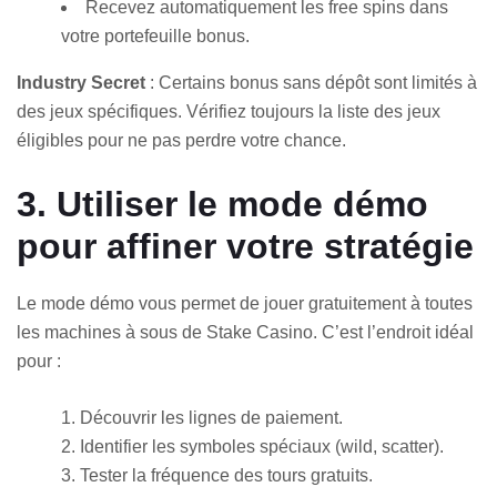
Recevez automatiquement les free spins dans
votre portefeuille bonus.
Industry Secret
: Certains bonus sans dépôt sont limités à
des jeux spécifiques. Vérifiez toujours la liste des jeux
éligibles pour ne pas perdre votre chance.
3. Utiliser le mode démo
pour affiner votre stratégie
Le mode démo vous permet de jouer gratuitement à toutes
les machines à sous de Stake Casino. C’est l’endroit idéal
pour :
Découvrir les lignes de paiement.
Identifier les symboles spéciaux (wild, scatter).
Tester la fréquence des tours gratuits.