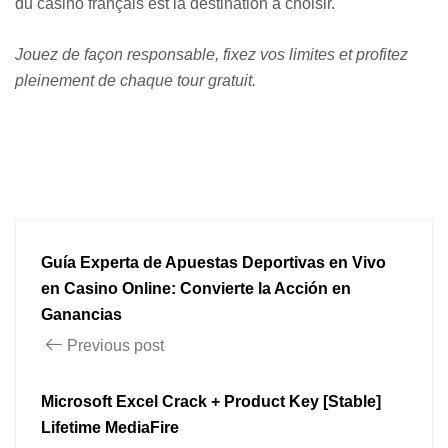
du casino français est la destination à choisir.
Jouez de façon responsable, fixez vos limites et profitez
pleinement de chaque tour gratuit.
Guía Experta de Apuestas Deportivas en Vivo
en Casino Online: Convierte la Acción en
Ganancias
Previous post
Microsoft Excel Crack + Product Key [Stable]
Lifetime MediaFire