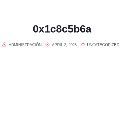
0x1c8c5b6a
ADMINISTRACIÓN
APRIL 2, 2025
UNCATEGORIZED