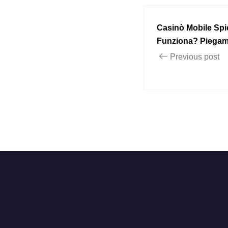
Casinò Mobile Sp
Funziona? Piegam
Previous post